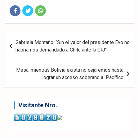
Fac
Twit
Wha
eb
ter
tsA
Navegación
Gabriela Montaño: “Sin el valor del presidente Evo no
ook
pp
de
habríamos demandado a Chile ante la CIJ”
entradas
Mesa: mientras Bolivia exista no cejaremos hasta
lograr un acceso soberano al Pacífico
Visitante Nro.