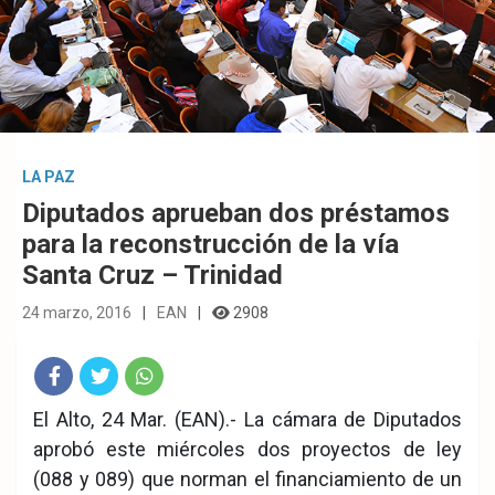
LA PAZ
Diputados aprueban dos préstamos
para la reconstrucción de la vía
Santa Cruz – Trinidad
24 marzo, 2016
EAN
2908
Fac
Twit
Wha
El Alto, 24 Mar. (EAN).- La cámara de Diputados
aprobó este miércoles dos proyectos de ley
eb
ter
tsA
(088 y 089) que norman el financiamiento de un
ook
pp