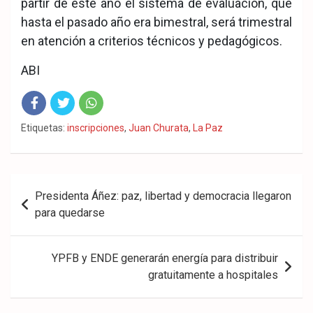
partir de este año el sistema de evaluación, que
hasta el pasado año era bimestral, será trimestral
en atención a criterios técnicos y pedagógicos.
ABI
Fac
Twit
Wha
Etiquetas:
inscripciones
,
Juan Churata
,
La Paz
eb
ter
tsA
ook
pp
Navegación
Presidenta Áñez: paz, libertad y democracia llegaron
de
para quedarse
entradas
YPFB y ENDE generarán energía para distribuir
gratuitamente a hospitales