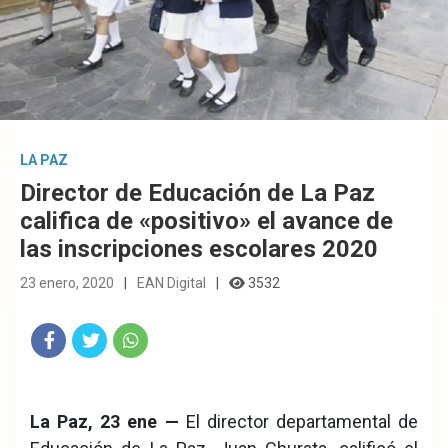
LA PAZ
Director de Educación de La Paz
califica de «positivo» el avance de
las inscripciones escolares 2020
23 enero, 2020
EAN Digital
3532
Fac
Twit
Wha
eb
ter
tsA
La Paz, 23 ene —
El director departamental de
ook
pp