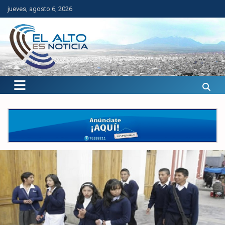
Saltar
jueves, agosto 6, 2026
al
contenido
El Alto es Noticia
Últimas noticias de El Alto, Bolivia y el mundo.