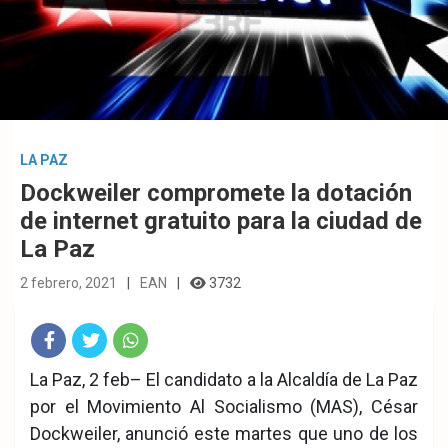
LA PAZ
Dockweiler compromete la dotación
de internet gratuito para la ciudad de
La Paz
2 febrero, 2021
EAN
3732
Fac
Twit
Wha
La Paz, 2 feb– El candidato a la Alcaldía de La Paz
por el Movimiento Al Socialismo (MAS), César
eb
ter
tsA
Dockweiler, anunció este martes que uno de los
ook
pp