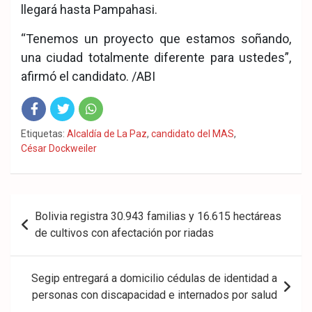
llegará hasta Pampahasi.
“Tenemos un proyecto que estamos soñando,
una ciudad totalmente diferente para ustedes”,
afirmó el candidato. /ABI
Fac
Twit
Wha
Etiquetas:
Alcaldía de La Paz
,
candidato del MAS
,
César Dockweiler
eb
ter
tsA
ook
pp
Navegación
Bolivia registra 30.943 familias y 16.615 hectáreas
de
de cultivos con afectación por riadas
entradas
Segip entregará a domicilio cédulas de identidad a
personas con discapacidad e internados por salud