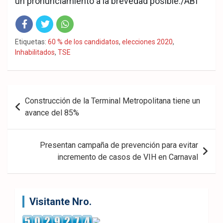
un pronunciamiento a la brevedad posible./ABI
Fac
Twit
Wha
Etiquetas:
60 % de los candidatos
,
elecciones 2020
,
Inhabilitados
,
TSE
eb
ter
tsA
ook
pp
Navegación
Construcción de la Terminal Metropolitana tiene un
de
avance del 85%
entradas
Presentan campaña de prevención para evitar
incremento de casos de VIH en Carnaval
Visitante Nro.