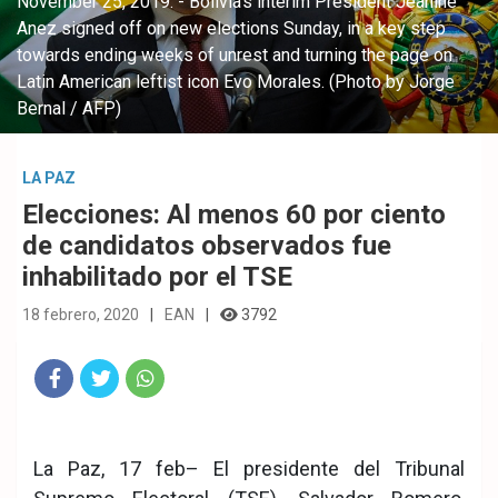
November 25, 2019. - Bolivia's interim President Jeanine
Anez signed off on new elections Sunday, in a key step
towards ending weeks of unrest and turning the page on
Latin American leftist icon Evo Morales. (Photo by Jorge
Bernal / AFP)
LA PAZ
Elecciones: Al menos 60 por ciento
de candidatos observados fue
inhabilitado por el TSE
18 febrero, 2020
EAN
3792
Fac
Twit
Wha
eb
ter
tsA
La Paz, 17 feb– El presidente del Tribunal
ook
pp