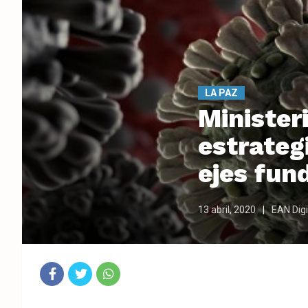
LA PAZ
Minister
estrateg
ejes fu
13 abril, 2020
EAN Digi
Fac
Twit
Wha