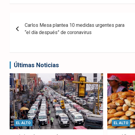
eb
ter
tsA
ook
pp
Navegación
Carlos Mesa plantea 10 medidas urgentes para
de
“el día después” de coronavirus
entradas
Últimas Noticias
EL ALTO
EL ALTO