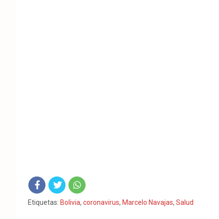
Fac
Twit
Wha
Etiquetas:
Bolivia
,
coronavirus
,
Marcelo Navajas
,
Salud