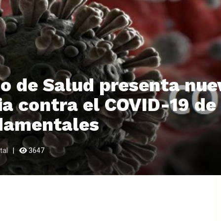
io de Salud presenta nue
ia contra el COVID-19 de
ndamentales
tal
3647