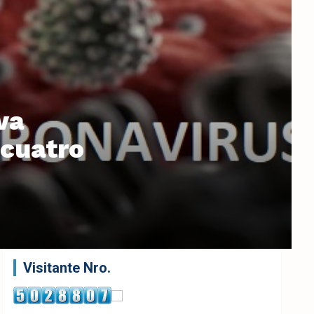
va
 cuatro
Visitante Nro.