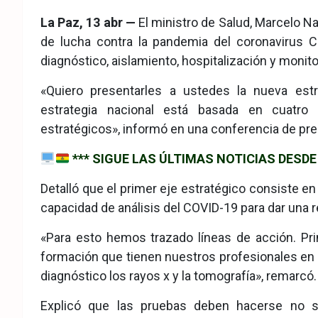
eb
ter
tsA
La Paz, 13 abr —
El ministro de Salud, Marcelo Na
ook
pp
de lucha contra la pandemia del coronavirus C
diagnóstico, aislamiento, hospitalización y monito
«Quiero presentarles a ustedes la nueva est
estrategia nacional está basada en cuatro
estratégicos», informó en una conferencia de pre
*** SIGUE LAS ÚLTIMAS NOTICIAS DES
Detalló que el primer eje estratégico consiste en
capacidad de análisis del COVID-19 para dar una r
«Para esto hemos trazado líneas de acción. Pr
formación que tienen nuestros profesionales en sa
diagnóstico los rayos x y la tomografía», remarcó.
Explicó que las pruebas deben hacerse no s