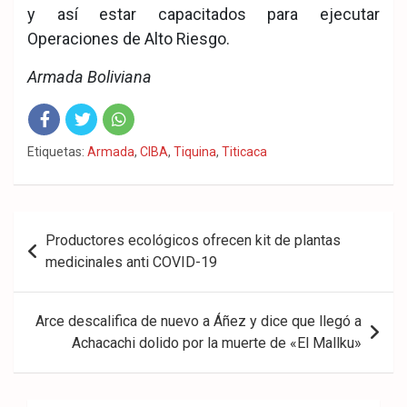
y así estar capacitados para ejecutar
Operaciones de Alto Riesgo.
Armada Boliviana
Fac
Twit
Wha
Etiquetas:
Armada
,
CIBA
,
Tiquina
,
Titicaca
eb
ter
tsA
ook
pp
Navegación
Productores ecológicos ofrecen kit de plantas
de
medicinales anti COVID-19
entradas
Arce descalifica de nuevo a Áñez y dice que llegó a
Achacachi dolido por la muerte de «El Mallku»