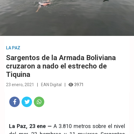
LA PAZ
Sargentos de la Armada Boliviana
cruzaron a nado el estrecho de
Tiquina
23 enero, 2021
EAN Digital
3971
Fac
Twit
Wha
eb
ter
tsA
La Paz, 23 ene —
A 3.810 metros sobre el nivel
ook
pp