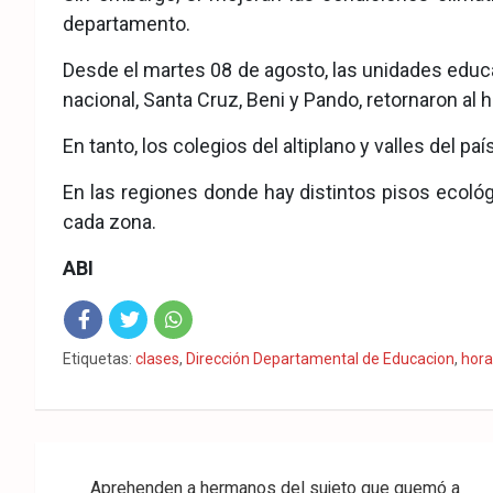
departamento.
Desde el martes 08 de agosto, las unidades educat
nacional, Santa Cruz, Beni y Pando, retornaron al 
En tanto, los colegios del altiplano y valles del pa
En las regiones donde hay distintos pisos ecológi
cada zona.
ABI
Fac
Twit
Wha
Etiquetas:
clases
,
Dirección Departamental de Educacion
,
hora
eb
ter
tsA
ook
pp
Navegación
Aprehenden a hermanos del sujeto que quemó a