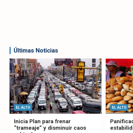
Últimas Noticias
EL ALTO
EL ALTO
Inicia Plan para frenar
Panifica
“trameaje” y disminuir caos
estabilid