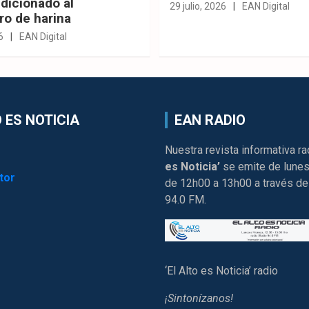
dicionado al
29 julio, 2026
EAN Digital
ro de harina
6
EAN Digital
 ES NOTICIA
EAN RADIO
Nuestra revista informativa ra
es Noticia’
se emite de lunes
tor
de 12h00 a 13h00 a través de
94.0 FM.
‘El Alto es Noticia’ radio
¡Sintonízanos!