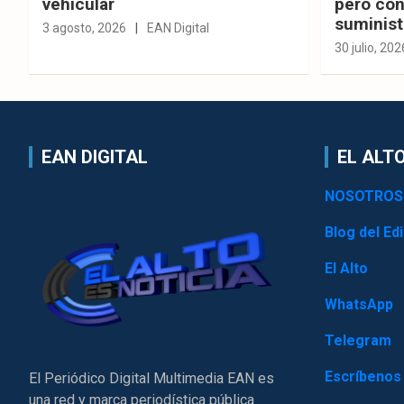
vehicular
pero con
suminist
3 agosto, 2026
EAN Digital
30 julio, 202
EAN DIGITAL
EL ALTO
NOSOTROS
Blog del Edi
El Alto
WhatsApp
Telegram
Escríbenos
El Periódico Digital Multimedia EAN es
una red y marca periodística pública