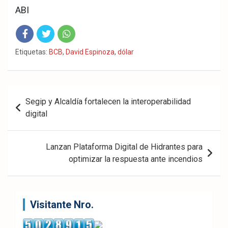
ABI
Fac
Twit
Wha
Etiquetas:
BCB
,
David Espinoza
,
dólar
eb
ter
tsA
ook
pp
Navegación
Segip y Alcaldía fortalecen la interoperabilidad
de
digital
entradas
Lanzan Plataforma Digital de Hidrantes para
optimizar la respuesta ante incendios
Visitante Nro.