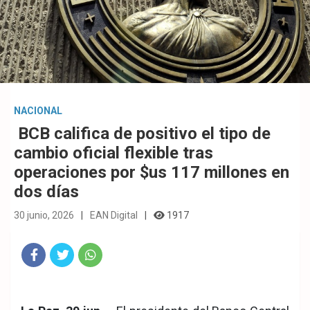
NACIONAL
BCB califica de positivo el tipo de
cambio oficial flexible tras
operaciones por $us 117 millones en
dos días
30 junio, 2026
EAN Digital
1917
Fac
Twit
Wha
eb
ter
tsA