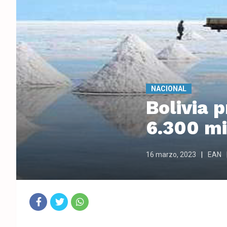
NACIONAL
Bolivia 
6.300 mil
16 marzo, 2023
EAN
Fac
Twit
Wha