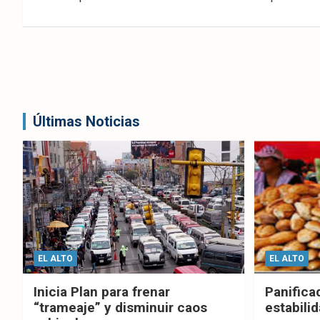
entradas
Últimas Noticias
EL ALTO
EL ALTO
Inicia Plan para frenar
Panifica
“trameaje” y disminuir caos
estabilid