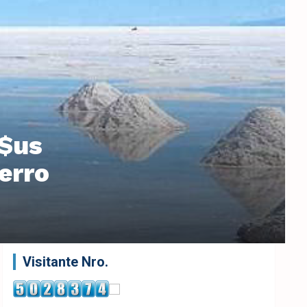
 $us
ierro
Visitante Nro.