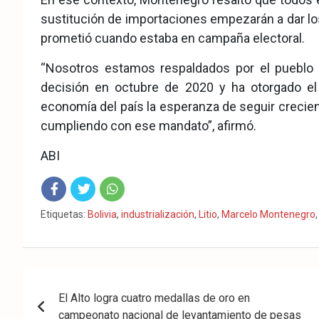
sustitución de importaciones empezarán a dar los
prometió cuando estaba en campaña electoral.
“Nosotros estamos respaldados por el pueblo d
decisión en octubre de 2020 y ha otorgado el 
economía del país la esperanza de seguir crecie
cumpliendo con ese mandato”, afirmó.
ABI
Fac
Twit
Wha
Etiquetas:
Bolivia
,
industrialización
,
Litio
,
Marcelo Montenegro
eb
ter
tsA
ook
pp
Navegación
El Alto logra cuatro medallas de oro en
de
campeonato nacional de levantamiento de pesas