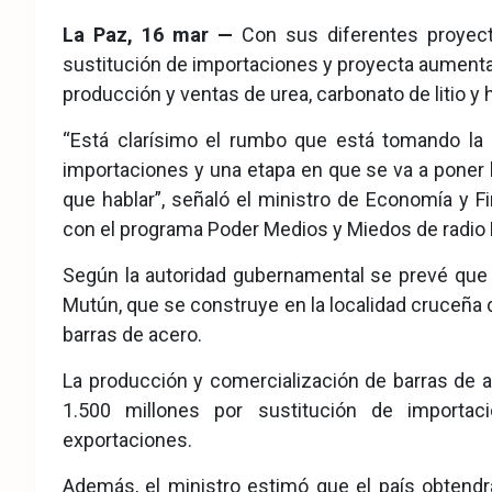
eb
ter
tsA
La Paz, 16 mar —
Con sus diferentes proyecto
ook
pp
sustitución de importaciones y proyecta aumenta
producción y ventas de urea, carbonato de litio y h
“Está clarísimo el rumbo que está tomando la 
importaciones y una etapa en que se va a poner
que hablar”, señaló el ministro de Economía y 
con el programa Poder Medios y Miedos de radio 
Según la autoridad gubernamental se prevé que 
Mutún, que se construye en la localidad cruceña
barras de acero.
La producción y comercialización de barras de ac
1.500 millones por sustitución de importac
exportaciones.
Además, el ministro estimó que el país obtendr