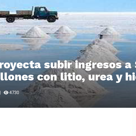
proyecta subir ingresos a
lones con litio, urea y h
4730