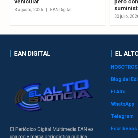
vehicular
pero con
suminist
3 agosto, 2026
EAN Digital
30 julio, 202
EAN DIGITAL
EL ALTO
NOSOTROS
Blog del Edi
El Alto
WhatsApp
Telegram
Escríbenos
El Periódico Digital Multimedia EAN es
una red y marca periodística pública