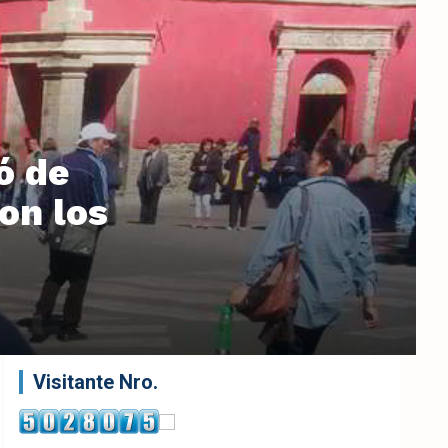
ó de
on los
Visitante Nro.