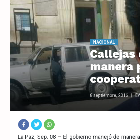
NACIONAL
Callejas
manera p
cooperat
8 septiembre, 2016
E
Fac
Twit
Wha
La Paz, Sep. 08 – El gobierno manejó de manera 