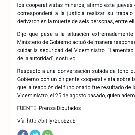
los cooperativistas mineros, afirmó este jueves 
eb
ter
tsA
corresponderá a la justicia realizar su trabaj
ook
pp
derivaron en la muerte de seis personas, entre ell
Dijo que pese a la situación extremadamente 
Ministerio de Gobierno actuó de manera responsab
cuidar la seguridad del Viceministro. “Lamentab
de la autoridad”, sostuvo.
Respecto a una conversación subida de tono que
Gobierno con un dirigente cooperativista sobre la
que la reacción del funcionario fue resultado de l
Viceministro, el 25 de agosto pasado, quien adem
FUENTE: Prensa Diputados
Vía: http://bit.ly/2coEzqE