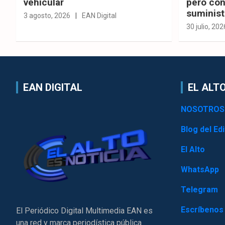
vehicular
pero con
suminist
3 agosto, 2026
EAN Digital
30 julio, 202
EAN DIGITAL
EL ALTO
NOSOTROS
Blog del Edi
El Alto
WhatsApp
Telegram
Escríbenos
El Periódico Digital Multimedia EAN es
una red y marca periodística pública