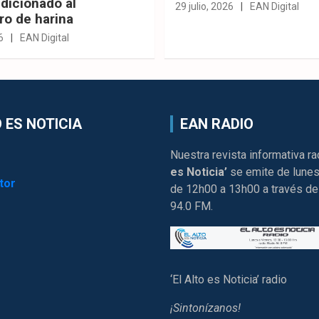
dicionado al
29 julio, 2026
EAN Digital
ro de harina
6
EAN Digital
 ES NOTICIA
EAN RADIO
Nuestra revista informativa ra
es Noticia’
se emite de lunes
tor
de 12h00 a 13h00 a través de
94.0 FM.
‘El Alto es Noticia’ radio
¡Sintonízanos!