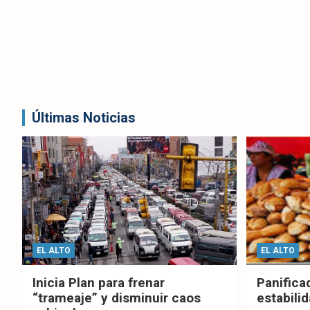
Últimas Noticias
EL ALTO
EL ALTO
Inicia Plan para frenar
Panifica
“trameaje” y disminuir caos
estabilid