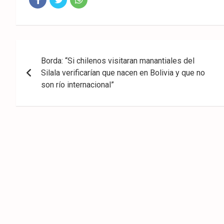
Fac
Twit
Wha
eb
ter
tsA
Navegación
ook
pp
Borda: “Si chilenos visitaran manantiales del
de
Silala verificarían que nacen en Bolivia y que no
entradas
son río internacional”