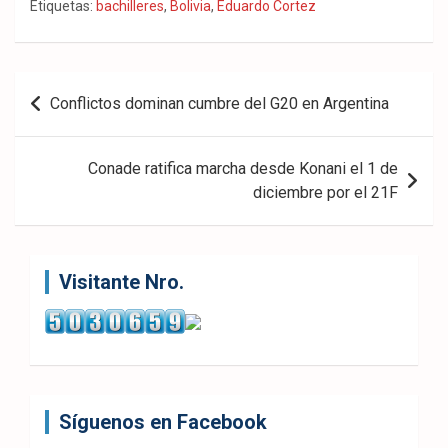
Fac
Twit
Wha
Etiquetas:
bachilleres
,
Bolivia
,
Eduardo Cortez
eb
ter
tsA
ook
pp
Navegación
Conflictos dominan cumbre del G20 en Argentina
de
entradas
Conade ratifica marcha desde Konani el 1 de
diciembre por el 21F
Visitante Nro.
Síguenos en Facebook