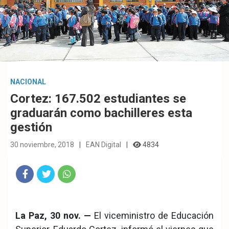
NACIONAL
Cortez: 167.502 estudiantes se
graduarán como bachilleres esta
gestión
30 noviembre, 2018
EAN Digital
4834
Fac
Twit
Wha
eb
ter
tsA
La Paz, 30 nov. —
El viceministro de Educación
ook
pp