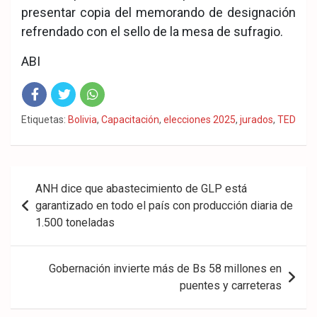
presentar copia del memorando de designación
refrendado con el sello de la mesa de sufragio.
ABI
Fac
Twit
Wha
Etiquetas:
Bolivia
,
Capacitación
,
elecciones 2025
,
jurados
,
TED
eb
ter
tsA
ook
pp
Navegación
ANH dice que abastecimiento de GLP está
de
garantizado en todo el país con producción diaria de
1.500 toneladas
entradas
Gobernación invierte más de Bs 58 millones en
puentes y carreteras