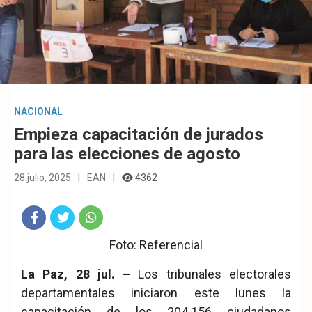
NACIONAL
Empieza capacitación de jurados
para las elecciones de agosto
28 julio, 2025
EAN
4362
Fac
Twit
Wha
Foto: Referencial
eb
ter
tsA
La Paz, 28 jul. –
Los tribunales electorales
ook
pp
departamentales iniciaron este lunes la
capacitación de los 204.156 ciudadanos