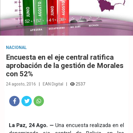
NACIONAL
Encuesta en el eje central ratifica
aprobación de la gestión de Morales
con 52%
24 agosto, 2016
EAN Digital
2537
Fac
Twit
Wha
eb
ter
tsA
La Paz, 24 Ago. —
Una encuesta realizada en el
ook
pp