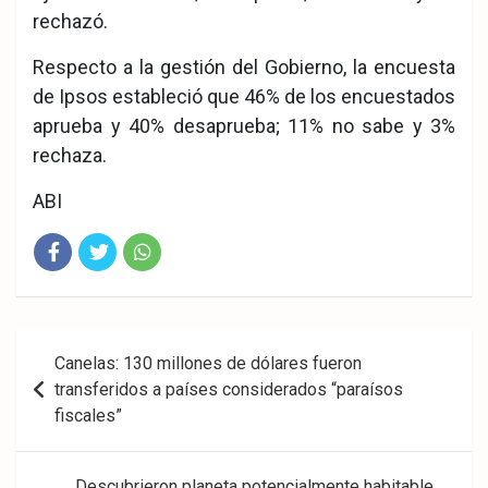
rechazó.
Respecto a la gestión del Gobierno, la encuesta
de Ipsos estableció que 46% de los encuestados
aprueba y 40% desaprueba; 11% no sabe y 3%
rechaza.
ABI
Fac
Twit
Wha
eb
ter
tsA
Navegación
Canelas: 130 millones de dólares fueron
ook
pp
de
transferidos a países considerados “paraísos
fiscales”
entradas
Descubrieron planeta potencialmente habitable