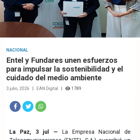
NACIONAL
Entel y Fundares unen esfuerzos
para impulsar la sostenibilidad y el
cuidado del medio ambiente
3 julio, 2026
EAN Digital
1789
Fac
Twit
Wha
eb
ter
tsA
La Paz, 3 jul —
La Empresa Nacional de
ook
pp