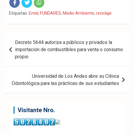
Fac
Twit
Wha
Etiquetas:
Entel
,
FUNDARES
,
Medio Ambiente
,
reciclaje
eb
ter
tsA
ook
pp
Navegación
Decreto 5644 autoriza a públicos y privados la
de
importación de combustibles para venta o consumo
propio
entradas
Universidad de Los Andes abre su Clínica
Odontológica para las prácticas de sus estudiantes
Visitante Nro.