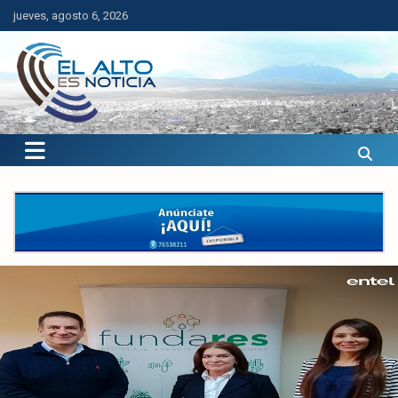
Saltar
jueves, agosto 6, 2026
al
contenido
El Alto es Noticia
Últimas noticias de El Alto, Bolivia y el mundo.