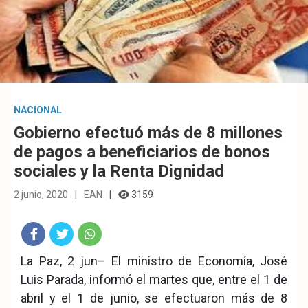
NACIONAL
Gobierno efectuó más de 8 millones
de pagos a beneficiarios de bonos
sociales y la Renta Dignidad
2 junio, 2020
EAN
3159
Fac
Twit
Wha
La Paz, 2 jun– El ministro de Economía, José
Luis Parada, informó el martes que, entre el 1 de
eb
ter
tsA
abril y el 1 de junio, se efectuaron más de 8
ook
pp