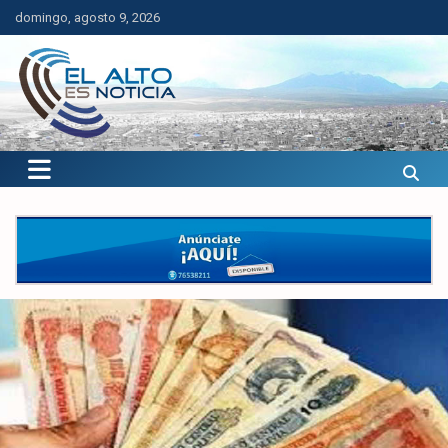
Saltar
domingo, agosto 9, 2026
al
contenido
El Alto es Noticia
Últimas noticias de El Alto, Bolivia y el mundo.