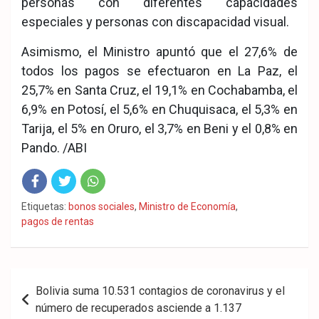
personas con diferentes capacidades
especiales y personas con discapacidad visual.
Asimismo, el Ministro apuntó que el 27,6% de
todos los pagos se efectuaron en La Paz, el
25,7% en Santa Cruz, el 19,1% en Cochabamba, el
6,9% en Potosí, el 5,6% en Chuquisaca, el 5,3% en
Tarija, el 5% en Oruro, el 3,7% en Beni y el 0,8% en
Pando. /ABI
Fac
Twit
Wha
Etiquetas:
bonos sociales
,
Ministro de Economía
,
pagos de rentas
eb
ter
tsA
ook
pp
Navegación
Bolivia suma 10.531 contagios de coronavirus y el
de
número de recuperados asciende a 1.137