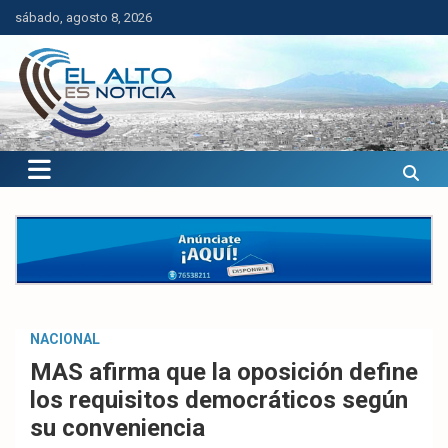
Saltar
sábado, agosto 8, 2026
al
contenido
El Alto es Noticia
Últimas noticias de El Alto, Bolivia y el mundo.
NACIONAL
MAS afirma que la oposición define
los requisitos democráticos según
su conveniencia