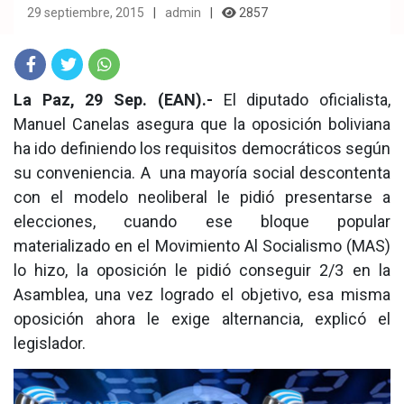
29 septiembre, 2015
admin
2857
Fac
Twit
Wha
La Paz, 29 Sep. (EAN).-
El diputado oficialista,
Manuel Canelas asegura que la oposición boliviana
eb
ter
tsA
ha ido definiendo los requisitos democráticos según
ook
pp
su conveniencia. A una mayoría social descontenta
con el modelo neoliberal le pidió presentarse a
elecciones, cuando ese bloque popular
materializado en el Movimiento Al Socialismo (MAS)
lo hizo, la oposición le pidió conseguir 2/3 en la
Asamblea, una vez logrado el objetivo, esa misma
oposición ahora le exige alternancia, explicó el
legislador.