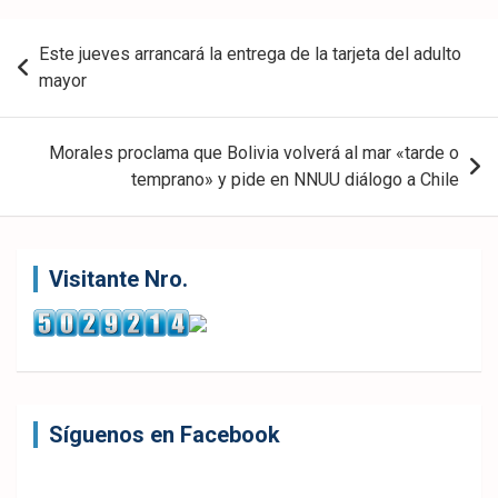
eb
ter
tsA
Navegación
Este jueves arrancará la entrega de la tarjeta del adulto
ook
pp
de
mayor
entradas
Morales proclama que Bolivia volverá al mar «tarde o
temprano» y pide en NNUU diálogo a Chile
Visitante Nro.
Síguenos en Facebook