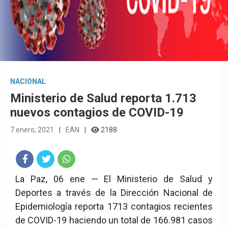
NACIONAL
Ministerio de Salud reporta 1.713
nuevos contagios de COVID-19
7 enero, 2021
EAN
2188
Fac
Twit
Wha
La Paz, 06 ene — El Ministerio de Salud y
Deportes a través de la Dirección Nacional de
eb
ter
tsA
Epidemiología reporta 1713 contagios recientes
ook
pp
de COVID-19 haciendo un total de 166.981 casos