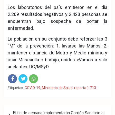
Los laboratorios del país emitieron en el día
2.269 resultados negativos y 2.428 personas se
encuentran bajo sospecha de portar la
enfermedad.
La población en su conjunto debe reforzar las 3
“M” de la prevención: 1. lavarse las Manos, 2.
mantener distancia de Metro y Medio mínimo y
usar Mascarilla o barbijo, unidos «Vamos a salir
adelante». UC/MSyD
Fac
Twit
Wha
Etiquetas:
COVID-19
,
Ministerio de Salud
,
reporta 1.713
eb
ter
tsA
ook
pp
Navegación
El fin de semana implementarán Cordón Sanitario al