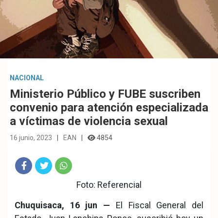
NACIONAL
Ministerio Público y FUBE suscriben
convenio para atención especializada
a víctimas de violencia sexual
16 junio, 2023
EAN
4854
Fac
Twit
Wha
Foto: Referencial
eb
ter
tsA
Chuquisaca, 16 jun —
El Fiscal General del
ook
pp