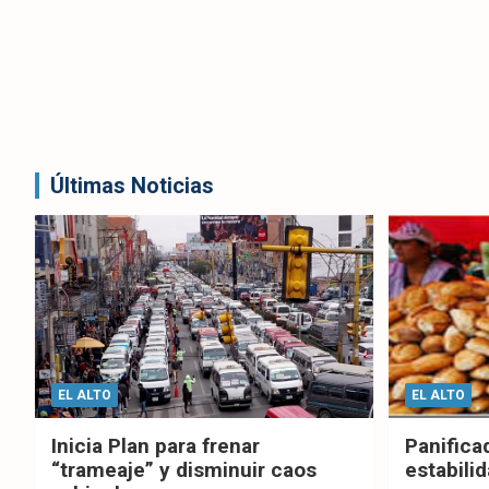
Últimas Noticias
EL ALTO
EL ALTO
Inicia Plan para frenar
Panifica
“trameaje” y disminuir caos
estabilid