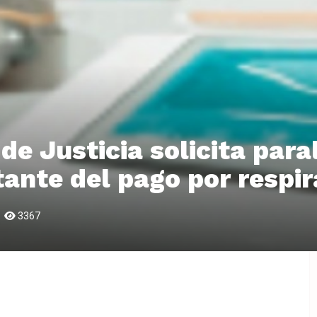
de Justicia solicita paral
ante del pago por respi
3367