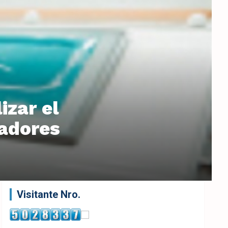
izar el
radores
Visitante Nro.