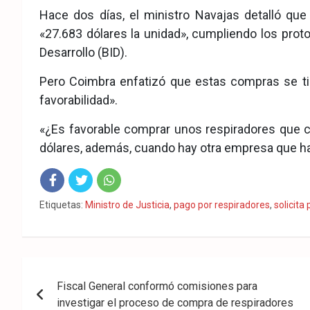
Hace dos días, el ministro Navajas detalló qu
«27.683 dólares la unidad», cumpliendo los prot
Desarrollo (BID).
Pero Coimbra enfatizó que estas compras se tien
favorabilidad».
«¿Es favorable comprar unos respiradores que cu
dólares, además, cuando hay otra empresa que ha 
Fac
Twit
Wha
Etiquetas:
Ministro de Justicia
,
pago por respiradores
,
solicita
eb
ter
tsA
ook
pp
Navegación
Fiscal General conformó comisiones para
de
investigar el proceso de compra de respiradores