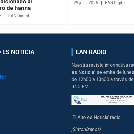
dicionado al
29 julio, 2026
EAN Digital
ro de harina
6
EAN Digital
 ES NOTICIA
EAN RADIO
Nuestra revista informativa ra
es Noticia’
se emite de lunes
tor
de 12h00 a 13h00 a través de
94.0 FM.
‘El Alto es Noticia’ radio
¡Sintonízanos!