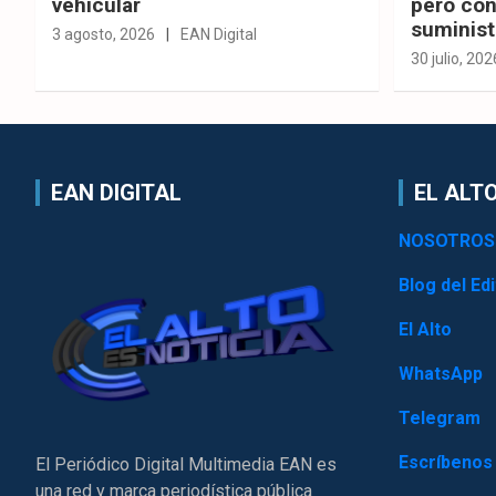
vehicular
pero con
suminist
3 agosto, 2026
EAN Digital
30 julio, 202
EAN DIGITAL
EL ALTO
NOSOTROS
Blog del Edi
El Alto
WhatsApp
Telegram
Escríbenos
El Periódico Digital Multimedia EAN es
una red y marca periodística pública