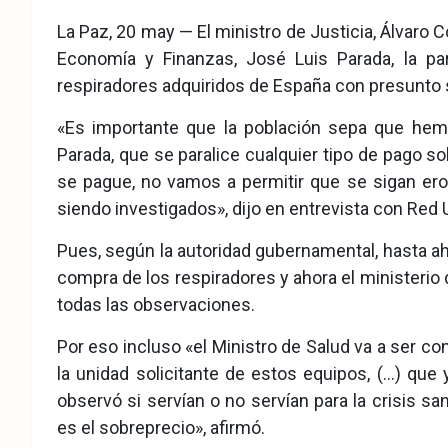
eb
ter
tsA
La Paz, 20 may — El ministro de Justicia, Álvaro Co
ook
pp
Economía y Finanzas, José Luis Parada, la pa
respiradores adquiridos de España con presunto 
«Es importante que la población sepa que hemos
Parada, que se paralice cualquier tipo de pago so
se pague, no vamos a permitir que se sigan er
siendo investigados», dijo en entrevista con Red 
Pues, según la autoridad gubernamental, hasta ah
compra de los respiradores y ahora el ministerio 
todas las observaciones.
Por eso incluso «el Ministro de Salud va a ser co
la unidad solicitante de estos equipos, (…) que
observó si servían o no servían para la crisis 
es el sobreprecio», afirmó.