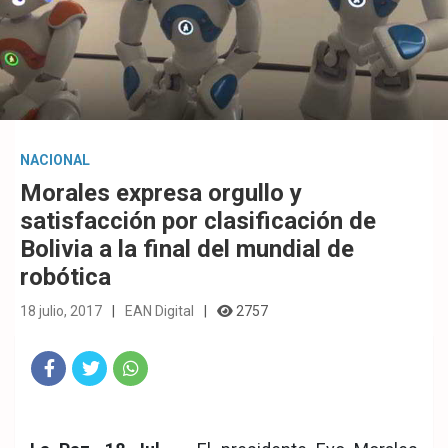
NACIONAL
Morales expresa orgullo y
satisfacción por clasificación de
Bolivia a la final del mundial de
robótica
18 julio, 2017
EAN Digital
2757
Fac
Twit
Wha
eb
ter
tsA