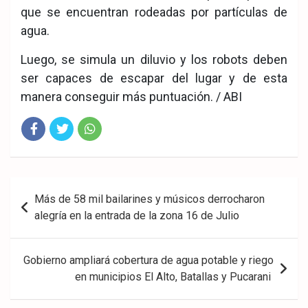
que se encuentran rodeadas por partículas de
agua.
Luego, se simula un diluvio y los robots deben
ser capaces de escapar del lugar y de esta
manera conseguir más puntuación. / ABI
Fac
Twit
Wha
eb
ter
tsA
Navegación
Más de 58 mil bailarines y músicos derrocharon
ook
pp
de
alegría en la entrada de la zona 16 de Julio
entradas
Gobierno ampliará cobertura de agua potable y riego
en municipios El Alto, Batallas y Pucarani