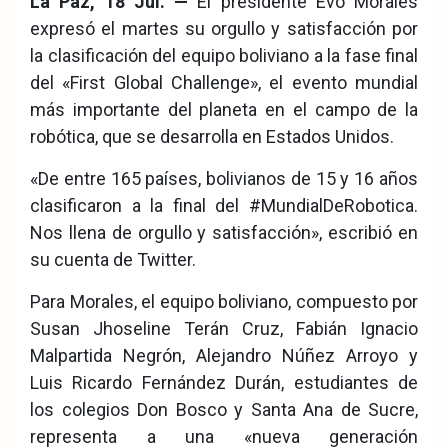
La Paz, 18 Jul. —
El presidente Evo Morales
ook
pp
expresó el martes su orgullo y satisfacción por
la clasificación del equipo boliviano a la fase final
del «First Global Challenge», el evento mundial
más importante del planeta en el campo de la
robótica, que se desarrolla en Estados Unidos.
«De entre 165 países, bolivianos de 15 y 16 años
clasificaron a la final del #MundialDeRobotica.
Nos llena de orgullo y satisfacción», escribió en
su cuenta de Twitter.
Para Morales, el equipo boliviano, compuesto por
Susan Jhoseline Terán Cruz, Fabián Ignacio
Malpartida Negrón, Alejandro Núñez Arroyo y
Luis Ricardo Fernández Durán, estudiantes de
los colegios Don Bosco y Santa Ana de Sucre,
representa a una «nueva generación