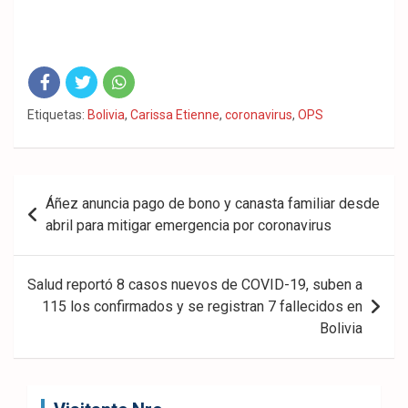
Fac
Twit
Wha
Etiquetas:
Bolivia
,
Carissa Etienne
,
coronavirus
,
OPS
eb
ter
tsA
ook
pp
Navegación
Áñez anuncia pago de bono y canasta familiar desde
de
abril para mitigar emergencia por coronavirus
entradas
Salud reportó 8 casos nuevos de COVID-19, suben a
115 los confirmados y se registran 7 fallecidos en
Bolivia