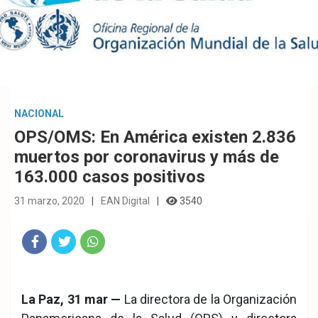
NACIONAL
OPS/OMS: En América existen 2.836
muertos por coronavirus y más de
163.000 casos positivos
31 marzo, 2020
EAN Digital
3540
Fac
Twit
Wha
eb
ter
tsA
La Paz, 31 mar —
La directora de la Organización
ook
pp