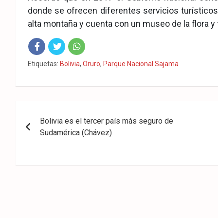
donde se ofrecen diferentes servicios turísticos 
alta montaña y cuenta con un museo de la flora y f
Fac
Twit
Wha
Etiquetas:
Bolivia
,
Oruro
,
Parque Nacional Sajama
eb
ter
tsA
ook
pp
Navegación
Bolivia es el tercer país más seguro de
de
Sudamérica (Chávez)
entradas