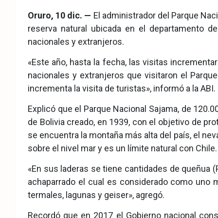
eb
ter
tsA
Oruro, 10 dic. —
El administrador del Parque Naci
ook
pp
reserva natural ubicada en el departamento de
nacionales y extranjeros.
«Este año, hasta la fecha, las visitas incremen
nacionales y extranjeros que visitaron el Parqu
incrementa la visita de turistas», informó a la ABI.
Explicó que el Parque Nacional Sajama, de 120.0
de Bolivia creado, en 1939, con el objetivo de prot
se encuentra la montaña más alta del país, el nev
sobre el nivel mar y es un límite natural con Chile.
«En sus laderas se tiene cantidades de queñua (
achaparrado el cual es considerado como uno 
termales, lagunas y geiser», agregó.
Recordó que en 2017 el Gobierno nacional const