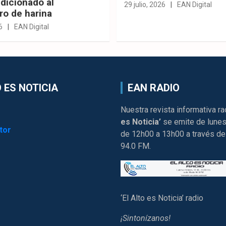
dicionado al
29 julio, 2026
EAN Digital
ro de harina
6
EAN Digital
 ES NOTICIA
EAN RADIO
Nuestra revista informativa ra
es Noticia’
se emite de lunes
tor
de 12h00 a 13h00 a través de
94.0 FM.
‘El Alto es Noticia’ radio
¡Sintonízanos!