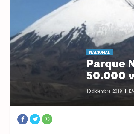
NACIONAL
Parque N
50.000 v
10 diciembre, 2018
EA
Fac
Twit
Wha