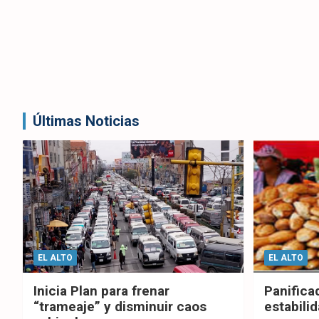
Últimas Noticias
EL ALTO
EL ALTO
Inicia Plan para frenar
Panifica
“trameaje” y disminuir caos
estabilid