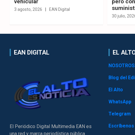
vehicular
pero con
suminist
3 agosto, 2026
EAN Digital
30 julio, 202
EAN DIGITAL
EL ALTO
NOSOTROS
Blog del Edi
El Alto
WhatsApp
Telegram
Escríbenos
El Periódico Digital Multimedia EAN es
una red y marca periodística pública