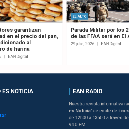
EL ALTO
dores garantizan
Parada Militar por los 
ad en el precio del pan,
de las FFAA será en El 
dicionado al
29 julio, 2026
EAN Digital
ro de harina
6
EAN Digital
 ES NOTICIA
EAN RADIO
Nuestra revista informativa ra
es Noticia’
se emite de lunes
tor
de 12h00 a 13h00 a través de
94.0 FM.