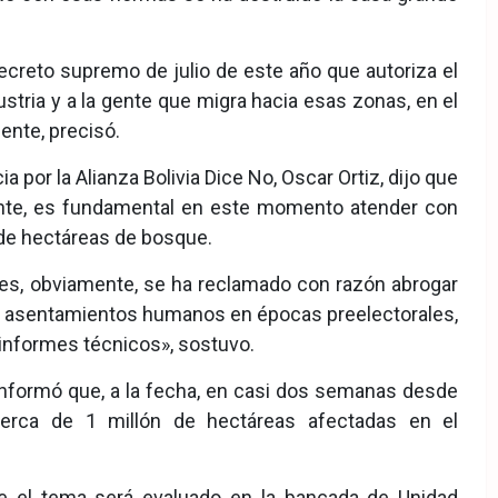
ecreto supremo de julio de este año que autoriza el
ustria y a la gente que migra hacia esas zonas, en el
nte, precisó.
a por la Alianza Bolivia Dice No, Oscar Ortiz, dijo que
ante, es fundamental en este momento atender con
de hectáreas de bosque.
s, obviamente, se ha reclamado con razón abrogar
los asentamientos humanos en épocas preelectorales,
informes técnicos», sostuvo.
informó que, a la fecha, en casi dos semanas desde
cerca de 1 millón de hectáreas afectadas en el
ue el tema será evaluado en la bancada de Unidad