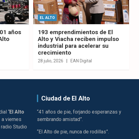
EL ALTO
201 años
193 emprendimientos de El
Alto
Alto y Viacha reciben impulso
industrial para acelerar su
crecimiento
28 julio, 2026
EAN Digital
Ciudad de El Alto
dial
‘El Alto
“41 años de pie, forjando esperanzas y
 a viernes
sembrando amistad”.
 radio Studio
“El Alto de pie, nunca de rodillas”.