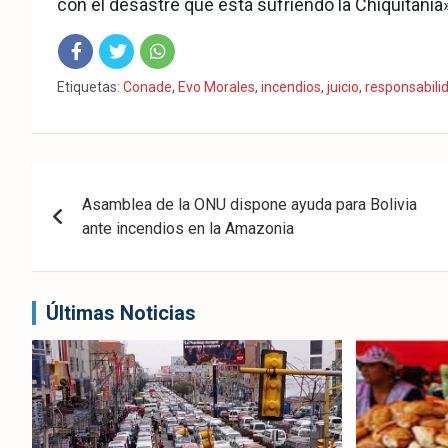
con el desastre que está sufriendo la Chiquitanía»
Fac
Twit
Wha
Etiquetas:
Conade
,
Evo Morales
,
incendios
,
juicio
,
responsabili
eb
ter
tsA
ook
pp
Navegación
Asamblea de la ONU dispone ayuda para Bolivia
de
ante incendios en la Amazonia
entradas
Últimas Noticias