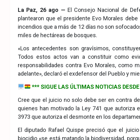
eb
ter
tsA
La Paz, 26 ago —
El Consejo Nacional de Defe
ook
pp
plantearon que el presidente Evo Morales debe s
incendios que a más de 12 días no son sofocados 
miles de hectáreas de bosques.
«Los antecedentes son gravísimos, constituyen
Todos estos actos van a constituir como evi
responsabilidades contra Evo Morales, como ma
adelante», declaró el exdefensor del Pueblo y mi
*** SIGUE LAS ÚLTIMAS NOTICIAS DES
Cree que el juicio no solo debe ser en contra de
quienes han motivado la Ley 741 que autoriza 
3973 que autoriza el desmonte en los departamen
El diputado Rafael Quispe precisó que el juici
biocidio «se está matando la biodiversidad, por