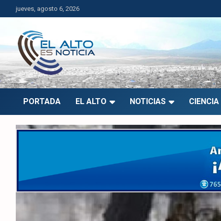
Saltar
jueves, agosto 6, 2026
al
contenido
El Alto es Noticia
Últimas noticias de El Alto, Bolivia y el mundo.
PORTADA
EL ALTO
NOTICIAS
CIENCIA