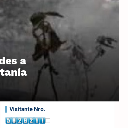
des a
itanía
Visitante Nro.