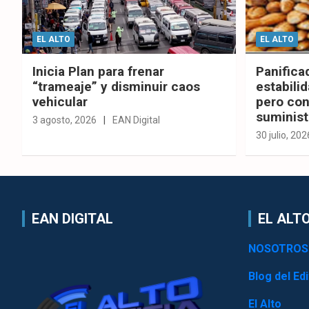
EL ALTO
EL ALTO
Inicia Plan para frenar
Panifica
“trameaje” y disminuir caos
estabilid
vehicular
pero con
suminist
3 agosto, 2026
EAN Digital
30 julio, 202
EAN DIGITAL
EL ALTO
NOSOTROS
Blog del Edi
El Alto