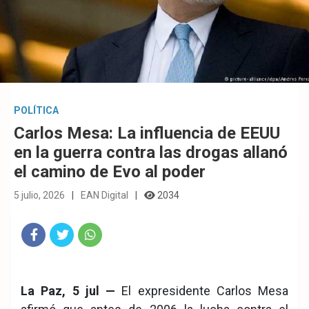
POLÍTICA
Carlos Mesa: La influencia de EEUU
en la guerra contra las drogas allanó
el camino de Evo al poder
5 julio, 2026
EAN Digital
2034
Fac
Twit
Wha
eb
ter
tsA
La Paz, 5 jul —
El expresidente Carlos Mesa
ook
pp