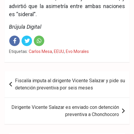
advirtió que la asimetría entre ambas naciones
es “sideral”.
Brújula Digital
Fac
Twit
Wha
Etiquetas:
Carlos Mesa
,
EEUU
,
Evo Morales
eb
ter
tsA
ook
pp
Navegación
Fiscalía imputa al dirigente Vicente Salazar y pide su
de
detención preventiva por seis meses
entradas
Dirigente Vicente Salazar es enviado con detención
preventiva a Chonchocoro