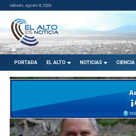
Saltar
sábado, agosto 8, 2026
al
contenido
El Alto es Noticia
Últimas noticias de El Alto, Bolivia y el mundo.
PORTADA
EL ALTO
NOTICIAS
CIENCIA