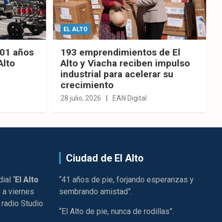
EL ALTO
201 años
193 emprendimientos de El
Alto
Alto y Viacha reciben impulso
industrial para acelerar su
crecimiento
28 julio, 2026
EAN Digital
Ciudad de El Alto
dial
‘El Alto
“41 años de pie, forjando esperanzas y
 a viernes
sembrando amistad”.
 radio Studio
“El Alto de pie, nunca de rodillas”.