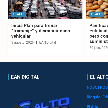
EL ALTO
EL ALTO
Inicia Plan para frenar
Panifica
“trameaje” y disminuir caos
estabilid
vehicular
pero con
suminist
3 agosto, 2026
EAN Digital
30 julio, 202
EAN DIGITAL
EL ALTO
NOSOTROS
Blog del Edi
El Alto