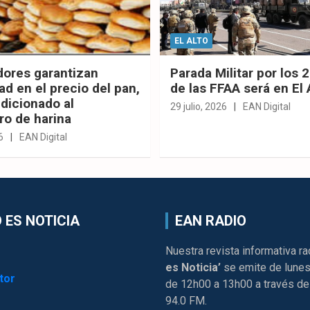
EL ALTO
dores garantizan
Parada Militar por los 
ad en el precio del pan,
de las FFAA será en El 
dicionado al
29 julio, 2026
EAN Digital
ro de harina
6
EAN Digital
 ES NOTICIA
EAN RADIO
Nuestra revista informativa ra
es Noticia’
se emite de lunes
tor
de 12h00 a 13h00 a través de
94.0 FM.