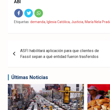
ABI
Fac
Twit
Wha
Etiquetas:
demanda
,
Iglesia Católica
,
Justicia
,
María Nela Prad
eb
ter
tsA
ook
pp
Navegación
ASFI habilitará aplicación para que clientes de
de
Fassil sepan a qué entidad fueron trasferidos
entradas
Últimas Noticias