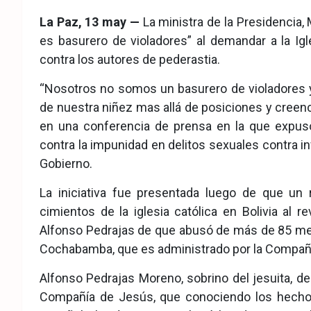
eb
ter
tsA
La Paz, 13 may —
La ministra de la Presidencia,
ook
pp
es basurero de violadores” al demandar a la Igl
contra los autores de pederastia.
“Nosotros no somos un basurero de violadores y
de nuestra niñez mas allá de posiciones y creenc
en una conferencia de prensa en la que expuso
contra la impunidad en delitos sexuales contra in
Gobierno.
La iniciativa fue presentada luego de que un 
cimientos de la iglesia católica en Bolivia al r
Alfonso Pedrajas de que abusó de más de 85 meno
Cochabamba, que es administrado por la Compañ
Alfonso Pedrajas Moreno, sobrino del jesuita, des
Compañía de Jesús, que conociendo los hechos n