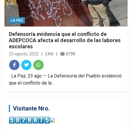
LA PAZ
Defensoría evidencia que el conflicto de
ADEPCOCA afecta el desarrollo de las labores
escolares
23 agosto, 2022
EAN
3739
Fac
Twitt
What
La Paz, 23 ago — La Defensoría del Pueblo evidenció
que el conflicto de la…
ebo
er
sAp
ok
p
Visitante Nro.