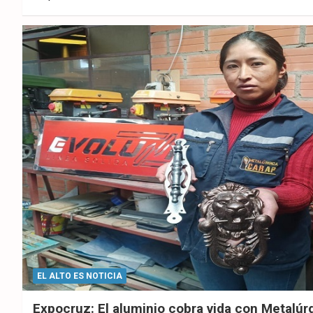
ebo
er
sAp
ok
p
EL ALTO ES NOTICIA
Expocruz: El aluminio cobra vida con Metalúr