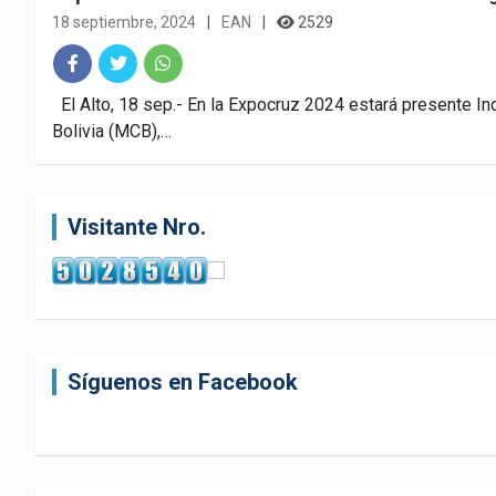
18 septiembre, 2024
EAN
2529
Fac
Twitt
What
El Alto, 18 sep.- En la Expocruz 2024 estará presente In
Bolivia (MCB),…
ebo
er
sAp
ok
p
Visitante Nro.
Síguenos en Facebook