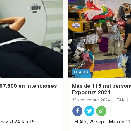
EL ALTO
907.500 en intenciones
Más de 115 mil personas
Expocruz 2024
30 septiembre, 2024
EAN
Fac
Twitt
What
ruz 2024, las 15
El Alto, 29 sep.- Más de 115