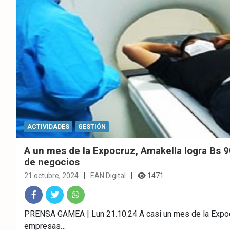
ACTIVIDADES
GESTIÓN
A un mes de la Expocruz, Amakella logra Bs 
de negocios
21 octubre, 2024
EAN Digital
1471
Fac
Twitt
What
PRENSA GAMEA | Lun 21.10.24 A casi un mes de la Expoc
empresas…