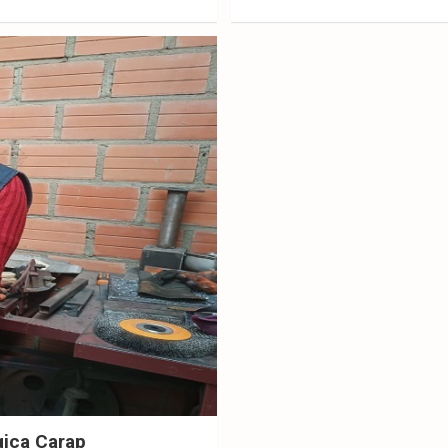
ebo
er
sAp
ok
p
gica Carap