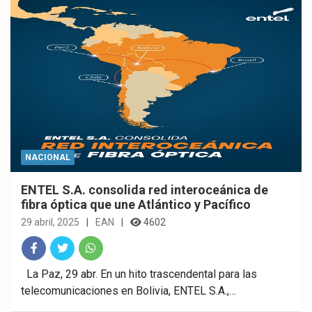
NACIONAL
ENTEL S.A. consolida red interoceánica de
fibra óptica que une Atlántico y Pacífico
29 abril, 2025
EAN
4602
Fac
Twitt
What
La Paz, 29 abr. En un hito trascendental para las
telecomunicaciones en Bolivia, ENTEL S.A.,…
ebo
er
sAp