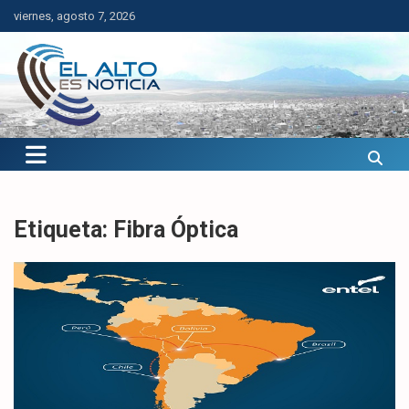
Saltar
viernes, agosto 7, 2026
al
contenido
El Alto es Noticia
Últimas noticias de El Alto, Bolivia y el mundo.
Etiqueta:
Fibra Óptica