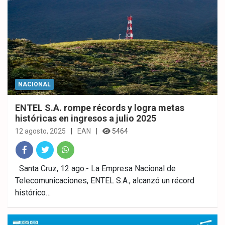
NACIONAL
ENTEL S.A. rompe récords y logra metas
históricas en ingresos a julio 2025
12 agosto, 2025
EAN
5464
Fac
Twitt
What
Santa Cruz, 12 ago.- La Empresa Nacional de
Telecomunicaciones, ENTEL S.A., alcanzó un récord
ebo
er
sAp
histórico…
ok
p