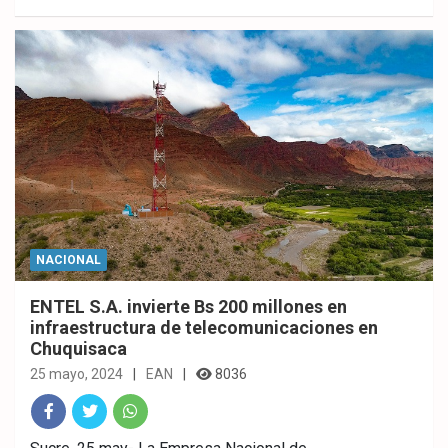
ok
p
NACIONAL
ENTEL S.A. invierte Bs 200 millones en
infraestructura de telecomunicaciones en
Chuquisaca
25 mayo, 2024
EAN
8036
Fac
Twitt
What