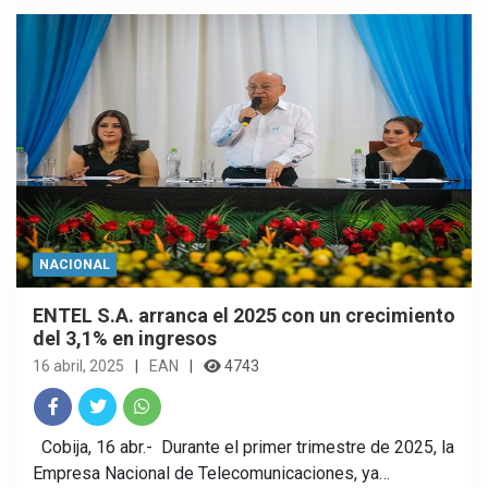
ok
p
NACIONAL
ENTEL S.A. arranca el 2025 con un crecimiento
del 3,1% en ingresos
16 abril, 2025
EAN
4743
Fac
Twitt
What
Cobija, 16 abr.- Durante el primer trimestre de 2025, la
Empresa Nacional de Telecomunicaciones, ya…
ebo
er
sAp