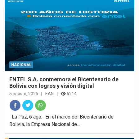
NACIONAL
ENTEL S.A. conmemora el Bicentenario de
Bolivia con logros y visión digital
5 agosto, 2025
EAN
5214
Fac
Twitt
What
La Paz, 6 ago.- En el marco del Bicentenario de
Bolivia, la Empresa Nacional de…
ebo
er
sAp
ok
p