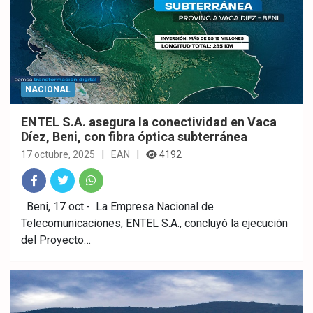
NACIONAL
ENTEL S.A. asegura la conectividad en Vaca
Díez, Beni, con fibra óptica subterránea
17 octubre, 2025
EAN
4192
Fac
Twitt
What
Beni, 17 oct.- La Empresa Nacional de
Telecomunicaciones, ENTEL S.A., concluyó la ejecución
ebo
er
sAp
del Proyecto…
ok
p