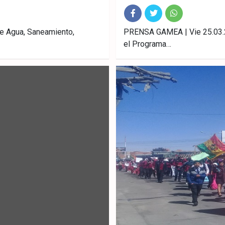
Fac
Twitt
What
e Agua, Saneamiento,
PRENSA GAMEA | Vie 25.03.2
el Programa…
ebo
er
sAp
ok
p