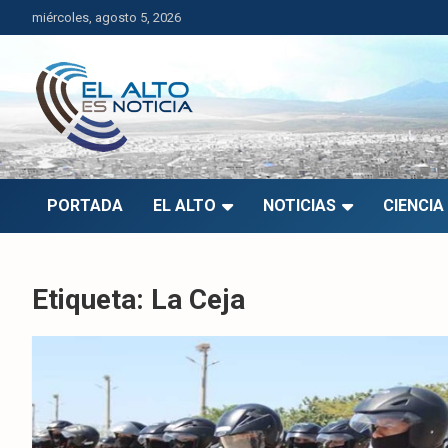
Saltar
miércoles, agosto 5, 2026
al
contenido
El Alto es Noticia
Últimas noticias de El Alto, Bolivia y el mundo.
PORTADA
EL ALTO
NOTICIAS
CIENCIA
Etiqueta:
La Ceja