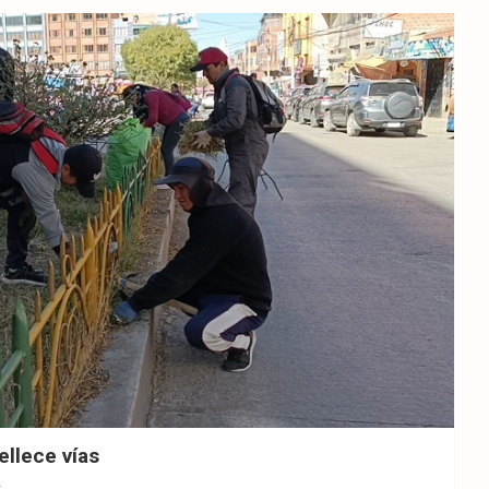
llece vías
4