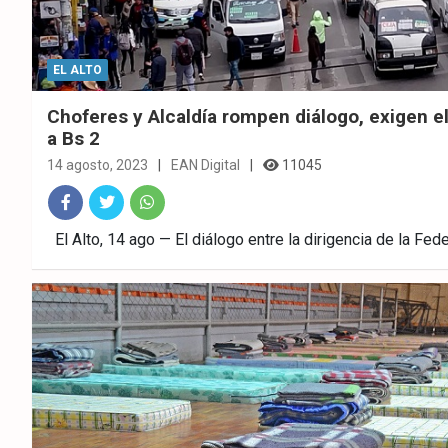
EL ALTO
Choferes y Alcaldía rompen diálogo, exigen e
a Bs 2
14 agosto, 2023
EAN Digital
11045
Fac
Twitt
What
El Alto, 14 ago — El diálogo entre la dirigencia de la Fe
ebo
er
sAp
ok
p