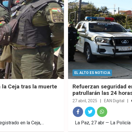
EL ALTO ES NOTICIA
n la Ceja tras la muerte
Refuerzan seguridad en
patrullarán las 24 hora
27 abril, 2025
EAN Digital
Fac
Twitt
What
egistrado en la Ceja,…
La Paz, 27 abr — La Policía 