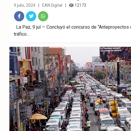
9 julio, 2024
EAN Digital
12173
Fac
Twitt
What
La Paz, 9 jul — Concluyó el concurso de “Anteproyectos d
tráfico…
ebo
er
sAp
ok
p