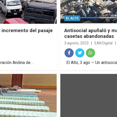
EL ALTO
l incremento del pasaje
Antisocial apuñaló y m
casetas abandonadas
3 agosto, 2023
EAN Digital
Fac
Twitt
What
deración Andina de…
El Alto, 3 ago — Un antisoc
ebo
er
sAp
ok
p