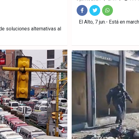
Fac
Twitt
What
El Alto, 7 jun.- Está en mar
e soluciones alternativas al
ebo
er
sAp
ok
p