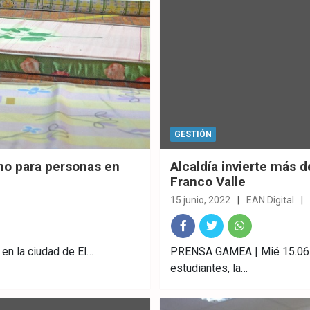
GESTIÓN
erno para personas en
Alcaldía invierte más d
Franco Valle
15 junio, 2022
EAN Digital
Fac
Twitt
What
 en la ciudad de El…
PRENSA GAMEA | Mié 15.06.22
estudiantes, la…
ebo
er
sAp
ok
p