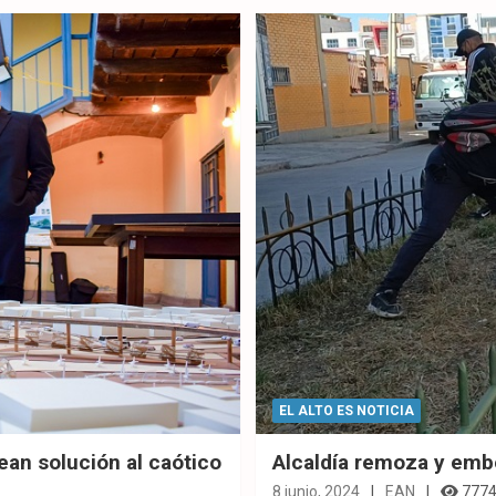
ebo
er
sAp
ok
p
EL ALTO ES NOTICIA
ean solución al caótico
Alcaldía remoza y embe
8 junio, 2024
EAN
777