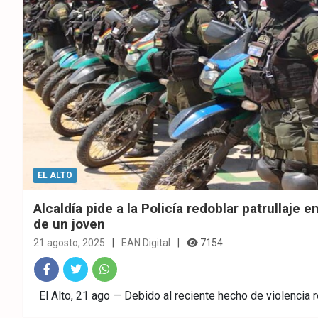
EL ALTO
Alcaldía pide a la Policía redoblar patrullaje e
de un joven
21 agosto, 2025
EAN Digital
7154
Fac
Twitt
What
El Alto, 21 ago — Debido al reciente hecho de violencia r