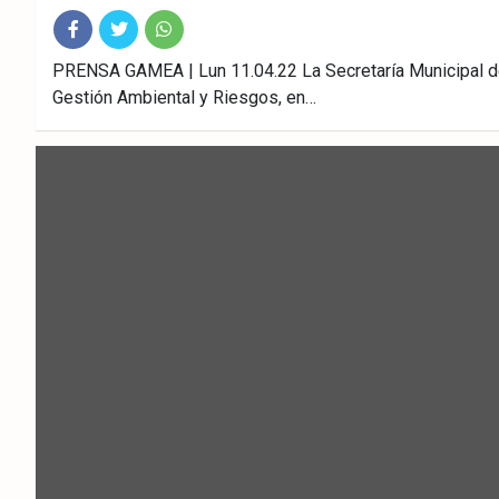
Fac
Twitt
What
PRENSA GAMEA | Lun 11.04.22 La Secretaría Municipal d
Gestión Ambiental y Riesgos, en…
ebo
er
sAp
ok
p