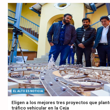
ebo
er
sAp
ok
p
EL ALTO ES NOTICIA
Eligen a los mejores tres proyectos que plant
tráfico vehicular en la Ceja