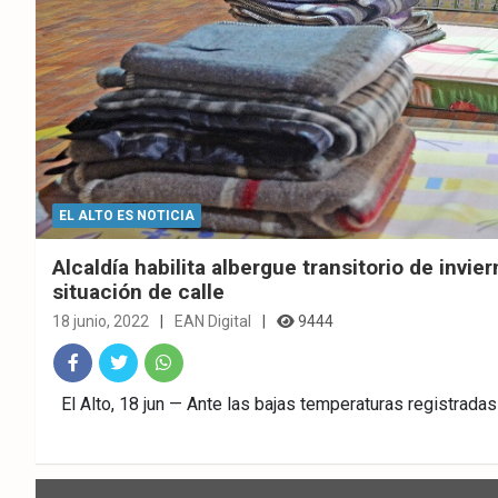
EL ALTO ES NOTICIA
Alcaldía habilita albergue transitorio de invi
situación de calle
18 junio, 2022
EAN Digital
9444
Fac
Twitt
What
El Alto, 18 jun — Ante las bajas temperaturas registradas
ebo
er
sAp
ok
p