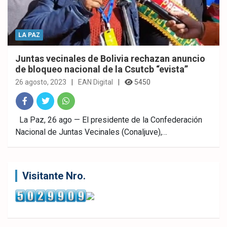
LA PAZ
Juntas vecinales de Bolivia rechazan anuncio
de bloqueo nacional de la Csutcb “evista”
26 agosto, 2023
EAN Digital
5450
Fac
Twitt
What
La Paz, 26 ago — El presidente de la Confederación
Nacional de Juntas Vecinales (Conaljuve),…
ebo
er
sAp
ok
p
Visitante Nro.