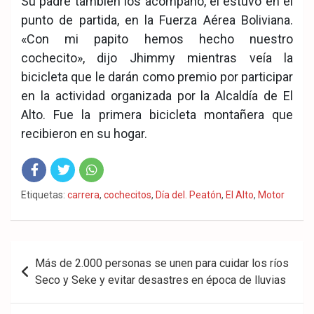
Su padre también los acompañó, él estuvo en el
punto de partida, en la Fuerza Aérea Boliviana.
«Con mi papito hemos hecho nuestro
cochecito», dijo Jhimmy mientras veía la
bicicleta que le darán como premio por participar
en la actividad organizada por la Alcaldía de El
Alto. Fue la primera bicicleta montañera que
recibieron en su hogar.
Fac
Twit
Wha
Etiquetas:
carrera
,
cochecitos
,
Día del. Peatón
,
El Alto
,
Motor
eb
ter
tsA
ook
pp
Navegación
Más de 2.000 personas se unen para cuidar los ríos
de
Seco y Seke y evitar desastres en época de lluvias
entradas