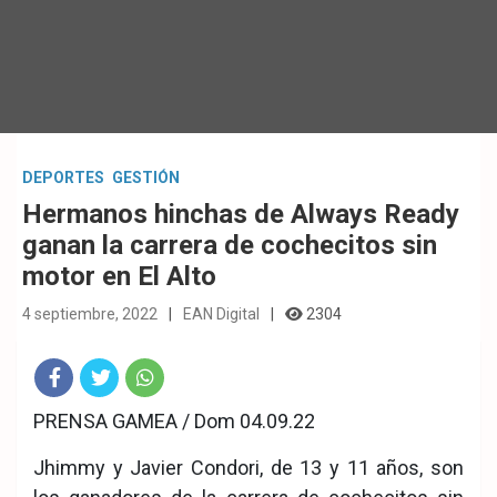
DEPORTES
GESTIÓN
Hermanos hinchas de Always Ready
ganan la carrera de cochecitos sin
motor en El Alto
4 septiembre, 2022
EAN Digital
2304
Fac
Twit
Wha
PRENSA GAMEA / Dom 04.09.22
eb
ter
tsA
Jhimmy y Javier Condori, de 13 y 11 años, son
ook
pp