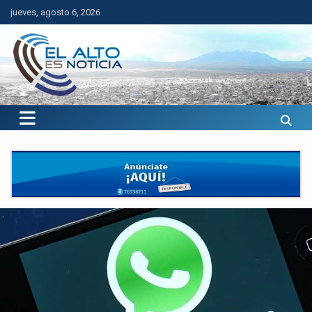
Saltar
jueves, agosto 6, 2026
al
contenido
El Alto es Noticia
Últimas noticias de El Alto, Bolivia y el mundo.