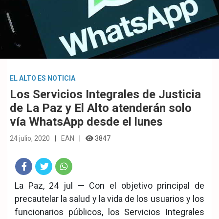
EL ALTO ES NOTICIA
Los Servicios Integrales de Justicia
de La Paz y El Alto atenderán solo
vía WhatsApp desde el lunes
24 julio, 2020
EAN
3847
Fac
Twit
Wha
La Paz, 24 jul — Con el objetivo principal de
precautelar la salud y la vida de los usuarios y los
eb
ter
tsA
funcionarios públicos, los Servicios Integrales
ook
pp