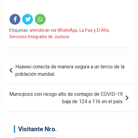
Fac
Twit
Wha
Etiquetas:
atenderán vía WhatsApp
,
La Paz y El Alto
,
Servicios Integrales de Justicia
eb
ter
tsA
ook
pp
Navegación
Huawei conecta de manera segura a un tercio de la
de
población mundial
entradas
Municipios con riesgo alto de contagio de COVID-19
baja de 124 a 116 en el país
Visitante Nro.