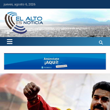
Saltar
jueves, agosto 6, 2026
al
contenido
El Alto es Noticia
Últimas noticias de El Alto, Bolivia y el mundo.