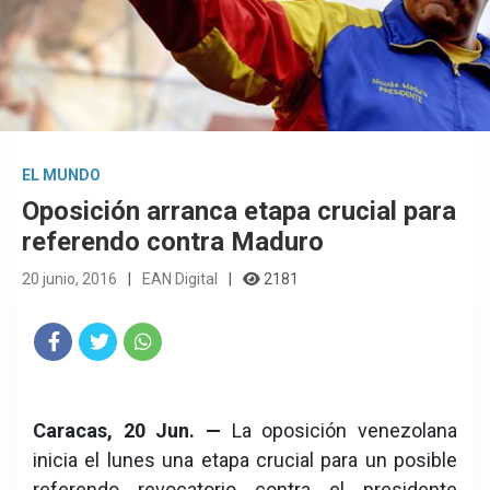
EL MUNDO
Oposición arranca etapa crucial para
referendo contra Maduro
20 junio, 2016
EAN Digital
2181
Fac
Twit
Wha
eb
ter
tsA
Caracas, 20 Jun. —
La oposición venezolana
ook
pp
inicia el lunes una etapa crucial para un posible
referendo revocatorio contra el presidente