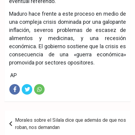
eventual referendo.
Maduro hace frente a este proceso en medio de
una compleja crisis dominada por una galopante
inflación, severos problemas de escasez de
alimentos y medicinas, y una recesión
económica. El gobierno sostiene que la crisis es
consecuencia de una «guerra económica»
promovida por sectores opositores.
AP
Fac
Twit
Wha
eb
ter
tsA
Navegación
Morales sobre el Silala dice que además de que nos
ook
pp
de
roban, nos demandan