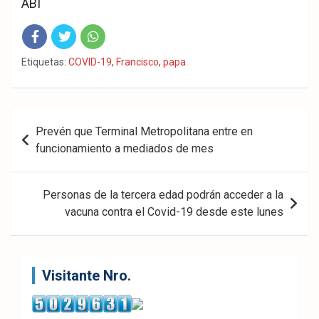
ABI
Fac
Twit
Wha
Etiquetas:
COVID-19
,
Francisco
,
papa
eb
ter
tsA
ook
pp
Navegación
Prevén que Terminal Metropolitana entre en
de
funcionamiento a mediados de mes
entradas
Personas de la tercera edad podrán acceder a la
vacuna contra el Covid-19 desde este lunes
Visitante Nro.