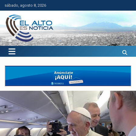
Saltar
sábado, agosto 8, 2026
al
contenido
El Alto es Noticia
Últimas noticias de El Alto, Bolivia y el mundo.