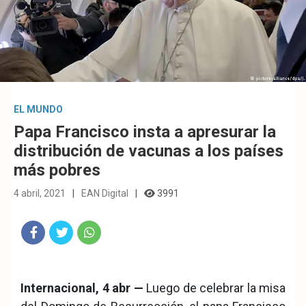
EL MUNDO
Papa Francisco insta a apresurar la
distribución de vacunas a los países
más pobres
4 abril, 2021
EAN Digital
3991
Fac
Twit
Wha
eb
ter
tsA
Internacional, 4 abr —
Luego de celebrar la misa
ook
pp