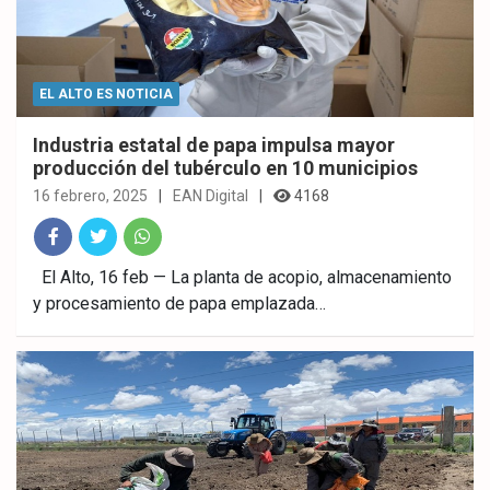
EL ALTO ES NOTICIA
Industria estatal de papa impulsa mayor
producción del tubérculo en 10 municipios
16 febrero, 2025
EAN Digital
4168
Fac
Twitt
What
El Alto, 16 feb — La planta de acopio, almacenamiento
y procesamiento de papa emplazada…
ebo
er
sAp
ok
p