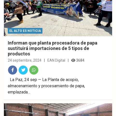
EL ALTO ES NOTICIA
Informan que planta procesadora de papa
sustituirá importaciones de 5 tipos de
productos
24 septiembre, 2024
EAN Digital
3684
Fac
Twitt
What
La Paz, 24 sep — La Planta de acopio,
almacenamiento y procesamiento de papa,
ebo
er
sAp
emplazada…
ok
p