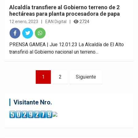
Alcaldía transfiere al Gobierno terreno de 2
hectáreas para planta procesadora de papa
12 enero, 2023
EAN Digital
2724
Fac
Twitt
What
PRENSA GAMEA | Jue 12.01.23 La Alcaldía de El Alto
transfirió al Gobierno nacional un terreno…
ebo
er
sAp
ok
p
Paginación
1
2
Siguiente
de
entradas
Visitante Nro.