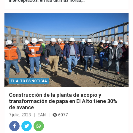
interceptados, en las últimas horas,…
ebo
er
sAp
ok
p
EL ALTO ES NOTICIA
Construcción de la planta de acopio y
transformación de papa en El Alto tiene 30%
de avance
7 julio, 2023
EAN
6077