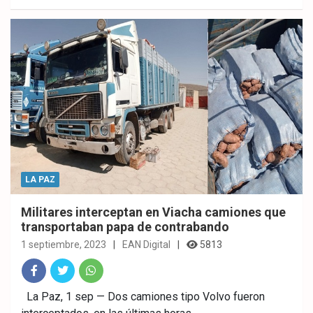
ok
p
LA PAZ
Militares interceptan en Viacha camiones que
transportaban papa de contrabando
1 septiembre, 2023
EAN Digital
5813
Fac
Twitt
What
La Paz, 1 sep — Dos camiones tipo Volvo fueron