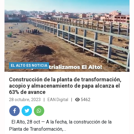
EL ALTO ES NOTICIA
Construcción de la planta de transformación,
acopio y almacenamiento de papa alcanza el
63% de avance
28 octubre, 2023
EAN Digital
5462
Fac
Twitt
What
El Alto, 28 oct — A la fecha, la construcción de la
Planta de Transformación,…
ebo
er
sAp