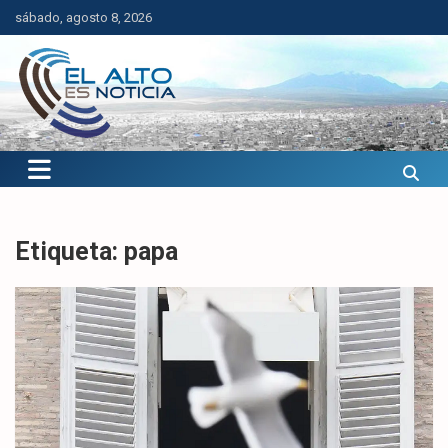
Saltar
sábado, agosto 8, 2026
al
contenido
El Alto es Noticia
Últimas noticias de El Alto, Bolivia y el mundo.
Etiqueta:
papa