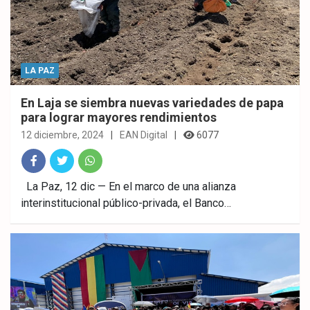
LA PAZ
En Laja se siembra nuevas variedades de papa
para lograr mayores rendimientos
12 diciembre, 2024
EAN Digital
6077
Fac
Twitt
What
La Paz, 12 dic — En el marco de una alianza
interinstitucional público-privada, el Banco…
ebo
er
sAp
ok
p