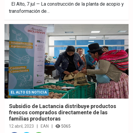
Fac
Twitt
What
El Alto, 7 jul — La construcción de la planta de acopio y
transformación de…
ebo
er
sAp
ok
p
EL ALTO ES NOTICIA
Subsidio de Lactancia distribuye productos
frescos comprados directamente de las
familias productoras
12 abril, 2023
EAN
5065