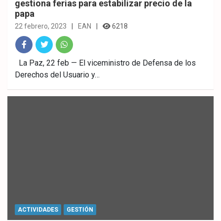
gestiona ferias para estabilizar precio de la
papa
22 febrero, 2023
EAN
6218
Fac
Twitt
What
La Paz, 22 feb — El viceministro de Defensa de los
Derechos del Usuario y…
ebo
er
sAp
ok
p
ACTIVIDADES
GESTIÓN