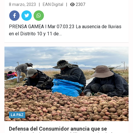
8 marzo, 2023
EAN Digital
2307
Fac
Twitt
What
PRENSA GAMEA l Mar 07.03.23 La ausencia de lluvias
en el Distrito 10 y 11 de…
ebo
er
sAp
ok
p
LA PAZ
Defensa del Consumidor anuncia que se