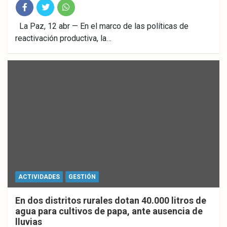
Fac
Twitt
What
La Paz, 12 abr — En el marco de las políticas de
reactivación productiva, la…
ebo
er
sAp
ok
p
ACTIVIDADES
GESTIÓN
En dos distritos rurales dotan 40.000 litros de
agua para cultivos de papa, ante ausencia de
lluvias