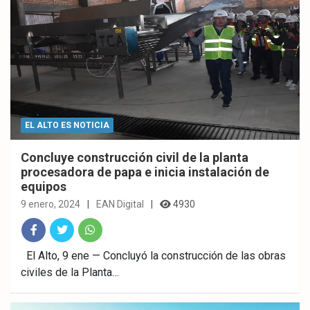
EL ALTO ES NOTICIA
Concluye construcción civil de la planta
procesadora de papa e inicia instalación de
equipos
9 enero, 2024
EAN Digital
4930
Fac
Twitt
What
El Alto, 9 ene — Concluyó la construcción de las obras
civiles de la Planta…
ebo
er
sAp
ok
p