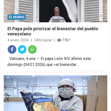
EL MUNDO
El Papa pide priorizar el bienestar del pueblo
venezolano
4 enero, 2026
EAN Digital
7787
Fac
Twitt
What
Vaticano, 4 ene — El papa León XIV afirmó este
domingo (04.01.2026) que «el bienestar…
ebo
er
sAp
ok
p