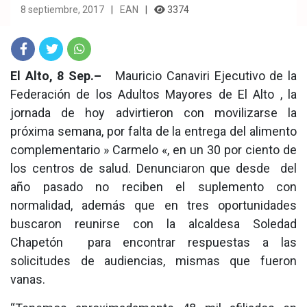
8 septiembre, 2017
EAN
3374
Fac
Twit
Wha
El Alto, 8 Sep.–
Mauricio Canaviri Ejecutivo de la
Federación de los Adultos Mayores de El Alto , la
eb
ter
tsA
jornada de hoy advirtieron con movilizarse la
ook
pp
próxima semana, por falta de la entrega del alimento
complementario » Carmelo «, en un 30 por ciento de
los centros de salud. Denunciaron que desde del
año pasado no reciben el suplemento con
normalidad, además que en tres oportunidades
buscaron reunirse con la alcaldesa Soledad
Chapetón para encontrar respuestas a las
solicitudes de audiencias, mismas que fueron
vanas.