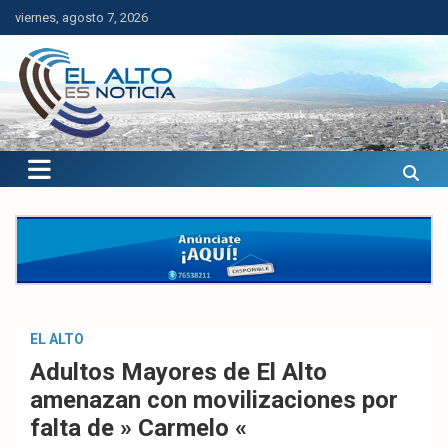
Saltar
viernes, agosto 7, 2026
al
contenido
El Alto es Noticia
Últimas noticias de El Alto, Bolivia y el mundo.
EL ALTO
Adultos Mayores de El Alto
amenazan con movilizaciones por
falta de » Carmelo «