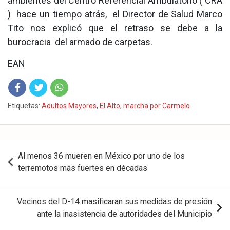
ambientes del Centro Referencial Ambulatorio ( CRA
) hace un tiempo atrás, el Director de Salud Marco
Tito nos explicó que el retraso se debe a la
burocracia del armado de carpetas.
EAN
Fac
Twit
Wha
Etiquetas:
Adultos Mayores
,
El Alto
,
marcha por Carmelo
eb
ter
tsA
ook
pp
Navegación
Al menos 36 mueren en México por uno de los
de
terremotos más fuertes en décadas
entradas
Vecinos del D-14 masificaran sus medidas de presión
ante la inasistencia de autoridades del Municipio