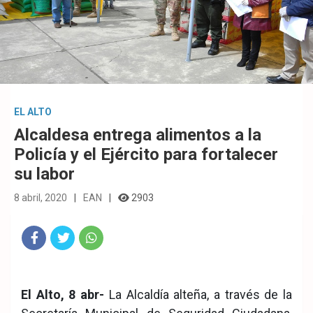
EL ALTO
Alcaldesa entrega alimentos a la
Policía y el Ejército para fortalecer
su labor
8 abril, 2020
EAN
2903
Fac
Twit
Wha
eb
ter
tsA
El Alto, 8 abr-
La Alcaldía alteña, a través de la
ook
pp