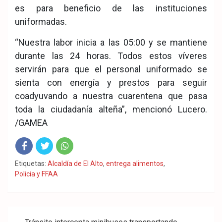
es para beneficio de las instituciones
uniformadas.
“Nuestra labor inicia a las 05:00 y se mantiene
durante las 24 horas. Todos estos víveres
servirán para que el personal uniformado se
sienta con energía y prestos para seguir
coadyuvando a nuestra cuarentena que pasa
toda la ciudadanía alteña”, mencionó Lucero.
/GAMEA
Fac
Twit
Wha
Etiquetas:
Alcaldía de El Alto
,
entrega alimentos
,
Policia y FFAA
eb
ter
tsA
ook
pp
Navegación