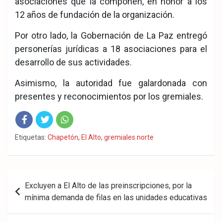
asociaciones que la componen, en honor a los
12 años de fundación de la organización.
Por otro lado, la Gobernación de La Paz entregó
personerías jurídicas a 18 asociaciones para el
desarrollo de sus actividades.
Asimismo, la autoridad fue galardonada con
presentes y reconocimientos por los gremiales.
Fac
Twit
Wha
Etiquetas:
Chapetón
,
El Alto
,
gremiales norte
eb
ter
tsA
ook
pp
Navegación
Excluyen a El Alto de las preinscripciones, por la
de
mínima demanda de filas en las unidades educativas
entradas