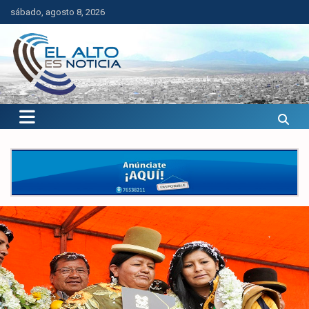
Saltar
sábado, agosto 8, 2026
al
contenido
El Alto es Noticia
Últimas noticias de El Alto, Bolivia y el mundo.