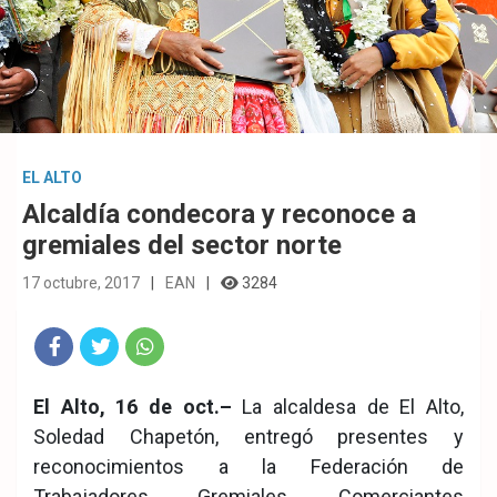
EL ALTO
Alcaldía condecora y reconoce a
gremiales del sector norte
17 octubre, 2017
EAN
3284
Fac
Twit
Wha
El Alto, 16 de oct.–
La alcaldesa de El Alto,
eb
ter
tsA
Soledad Chapetón, entregó presentes y
ook
pp
reconocimientos a la Federación de
Trabajadores Gremiales, Comerciantes