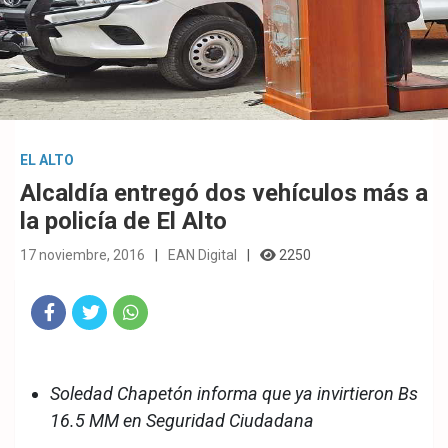
EL ALTO
Alcaldía entregó dos vehículos más a
la policía de El Alto
17 noviembre, 2016
EAN Digital
2250
Fac
Twit
Wha
eb
ter
tsA
Soledad Chapetón informa que ya invirtieron Bs
ook
pp
16.5 MM en Seguridad Ciudadana