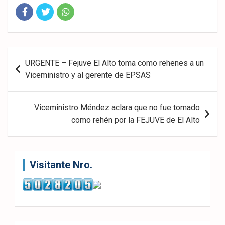
Fac
Twit
Wha
eb
ter
tsA
Navegación
URGENTE – Fejuve El Alto toma como rehenes a un
ook
pp
de
Viceministro y al gerente de EPSAS
entradas
Viceministro Méndez aclara que no fue tomado
como rehén por la FEJUVE de El Alto
Visitante Nro.