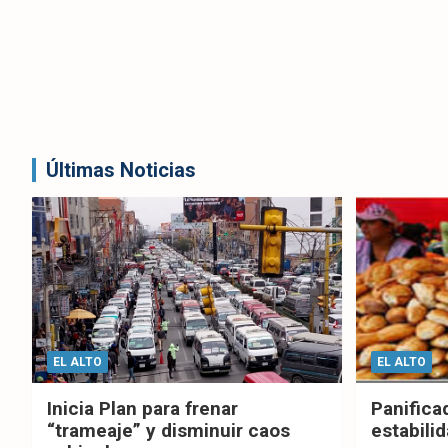
Últimas Noticias
EL ALTO
EL ALTO
Inicia Plan para frenar
Panifica
“trameaje” y disminuir caos
estabilid