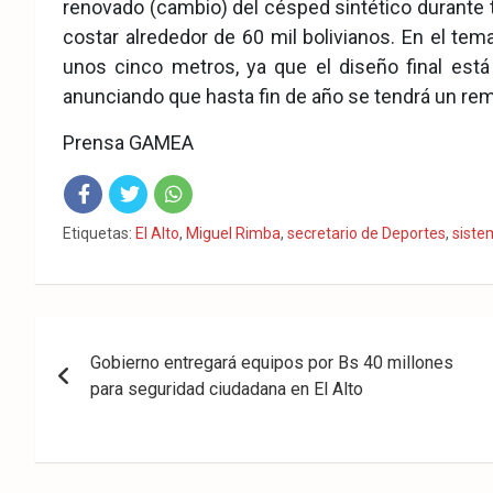
renovado (cambio) del césped sintético durante 
costar alrededor de 60 mil bolivianos. En el te
unos cinco metros, ya que el diseño final está 
anunciando que hasta fin de año se tendrá un re
Prensa GAMEA
Fac
Twit
Wha
Etiquetas:
El Alto
,
Miguel Rimba
,
secretario de Deportes
,
siste
eb
ter
tsA
ook
pp
Navegación
Gobierno entregará equipos por Bs 40 millones
de
para seguridad ciudadana en El Alto
entradas