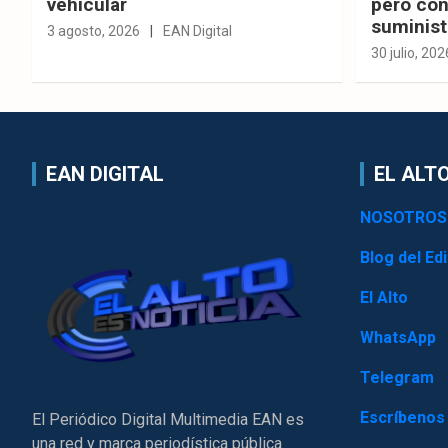
vehicular
pero con
suminist
3 agosto, 2026
EAN Digital
30 julio, 202
EAN DIGITAL
EL ALTO
NOSOTROS
Blog del Edi
El Alto
WhatsApp
Telegram
Escríbenos
El Periódico Digital Multimedia EAN es
una red y marca periodística pública