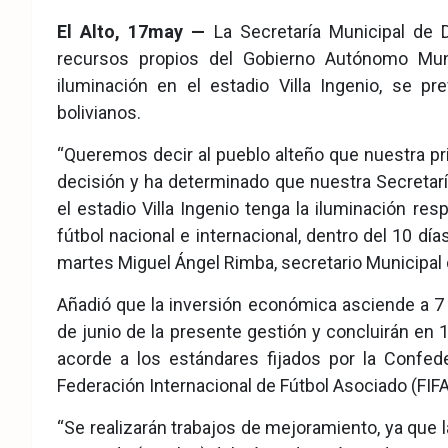
eb
ter
tsA
El Alto, 17may —
La Secretaría Municipal de D
ook
pp
recursos propios del Gobierno Autónomo Munic
iluminación en el estadio Villa Ingenio, se p
bolivianos.
“Queremos decir al pueblo alteño que nuestra pr
decisión y ha determinado que nuestra Secretarí
el estadio Villa Ingenio tenga la iluminación re
fútbol nacional e internacional, dentro del 10 d
martes Miguel Ángel Rimba, secretario Municipal 
Añadió que la inversión económica asciende a 7 mi
de junio de la presente gestión y concluirán en 
acorde a los estándares fijados por la Confe
Federación Internacional de Fútbol Asociado (FIFA
“Se realizarán trabajos de mejoramiento, ya que 