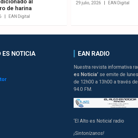
dicionado al
29 julio, 2026
EAN Digital
ro de harina
6
EAN Digital
 ES NOTICIA
EAN RADIO
Nuestra revista informativa ra
es Noticia’
se emite de lunes
tor
de 12h00 a 13h00 a través de
94.0 FM.
‘El Alto es Noticia’ radio
¡Sintonízanos!