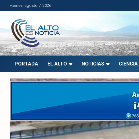
Saltar
viernes, agosto 7, 2026
al
contenido
El Alto es Noticia
Últimas noticias de El Alto, Bolivia y el mundo.
PORTADA
EL ALTO
NOTICIAS
CIENCIA