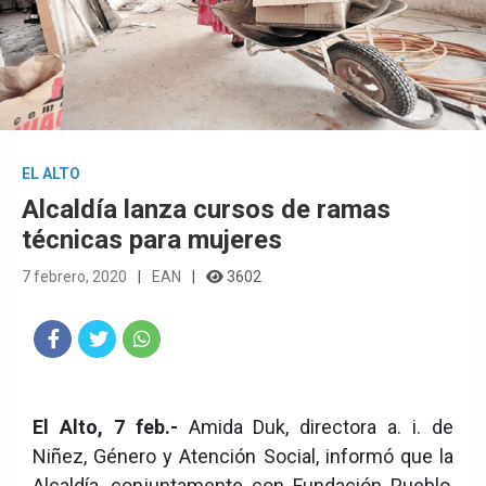
EL ALTO
Alcaldía lanza cursos de ramas
técnicas para mujeres
7 febrero, 2020
EAN
3602
Fac
Twit
Wha
eb
ter
tsA
El Alto, 7 feb.-
Amida Duk, directora a. i. de
ook
pp
Niñez, Género y Atención Social, informó que la
Alcaldía, conjuntamente con Fundación Pueblo,