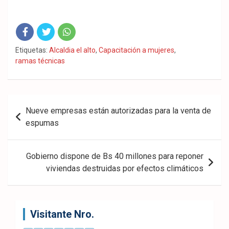
Fac
Twit
Wha
Etiquetas:
Alcaldia el alto
,
Capacitación a mujeres
,
ramas técnicas
eb
ter
tsA
ook
pp
Navegación
Nueve empresas están autorizadas para la venta de
de
espumas
entradas
Gobierno dispone de Bs 40 millones para reponer
viviendas destruidas por efectos climáticos
Visitante Nro.