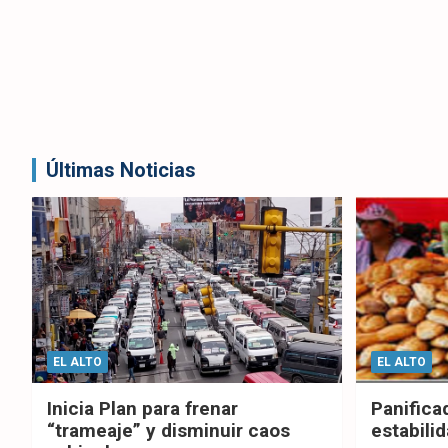
Últimas Noticias
EL ALTO
EL ALTO
Inicia Plan para frenar
Panifica
“trameaje” y disminuir caos
estabilid