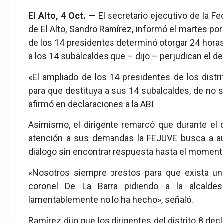
eb
ter
tsA
El Alto, 4 Oct. —
El secretario ejecutivo de la F
ook
pp
de El Alto, Sandro Ramírez, informó el martes por
de los 14 presidentes determinó otorgar 24 horas
a los 14 subalcaldes que – dijo – perjudican el de
«El ampliado de los 14 presidentes de los distr
para que destituya a sus 14 subalcaldes, de no se
afirmó en declaraciones a la ABI
Asimismo, el dirigente remarcó que durante el c
atención a sus demandas la FEJUVE busca a au
diálogo sin encontrar respuesta hasta el moment
«Nosotros siempre prestos para que exista un
coronel De La Barra pidiendo a la alcalde
lamentablemente no lo ha hecho», señaló.
Ramírez dijo que los dirigentes del distrito 8 dec