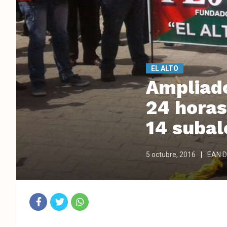
EL ALTO
Ampliado
24 horas
14 subal
5 octubre, 2016
EAN Di
Fac
Twit
Wha