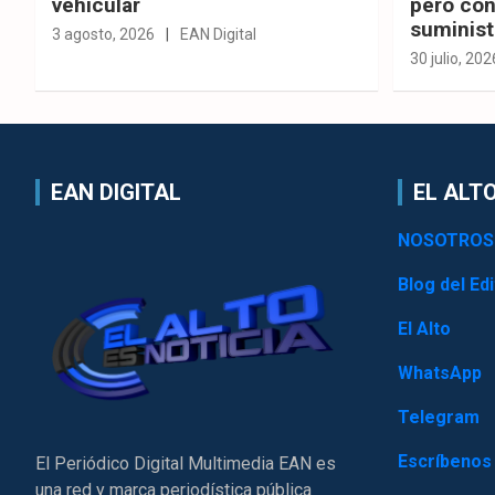
vehicular
pero con
suminist
3 agosto, 2026
EAN Digital
30 julio, 202
EAN DIGITAL
EL ALTO
NOSOTROS
Blog del Edi
El Alto
WhatsApp
Telegram
Escríbenos
El Periódico Digital Multimedia EAN es
una red y marca periodística pública