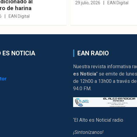
dicionado al
29 julio, 2026
EAN Digital
ro de harina
6
EAN Digital
 ES NOTICIA
EAN RADIO
Nuestra revista informativa ra
es Noticia’
se emite de lunes
tor
de 12h00 a 13h00 a través de
94.0 FM.
‘El Alto es Noticia’ radio
¡Sintonízanos!