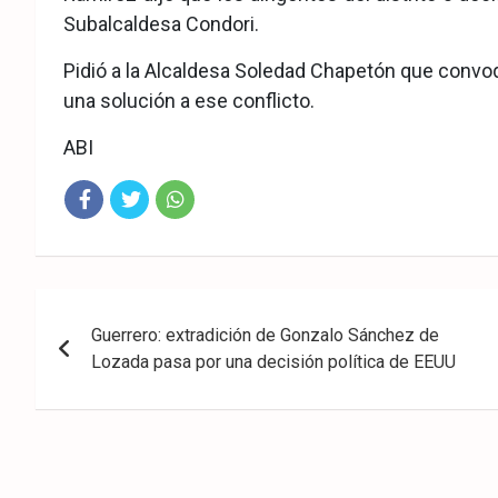
Subalcaldesa Condori.
Pidió a la Alcaldesa Soledad Chapetón que convoqu
una solución a ese conflicto.
ABI
Fac
Twit
Wha
eb
ter
tsA
Navegación
ook
pp
Guerrero: extradición de Gonzalo Sánchez de
de
Lozada pasa por una decisión política de EEUU
entradas