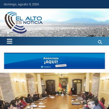
Saltar
domingo, agosto 9, 2026
al
contenido
El Alto es Noticia
Últimas noticias de El Alto, Bolivia y el mundo.