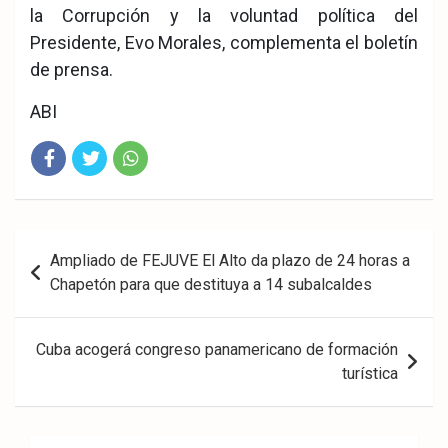
la Corrupción y la voluntad política del
Presidente, Evo Morales, complementa el boletín
de prensa.
ABI
Fac
Twit
Wha
eb
ter
tsA
Navegación
Ampliado de FEJUVE El Alto da plazo de 24 horas a
ook
pp
de
Chapetón para que destituya a 14 subalcaldes
entradas
Cuba acogerá congreso panamericano de formación
turística