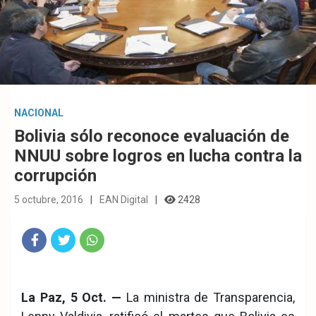
NACIONAL
Bolivia sólo reconoce evaluación de
NNUU sobre logros en lucha contra la
corrupción
5 octubre, 2016
EAN Digital
2428
Fac
Twit
Wha
eb
ter
tsA
La Paz, 5 Oct. —
La ministra de Transparencia,
ook
pp