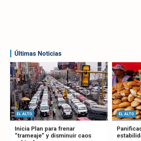
Últimas Noticias
EL ALTO
EL ALTO
Inicia Plan para frenar
Panifica
“trameaje” y disminuir caos
estabilid