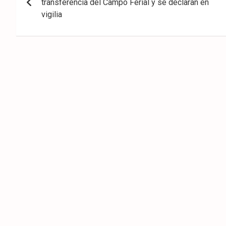
transferencia del Campo Ferial y se declaran en
entradas
vigilia