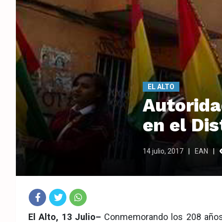
EL ALTO
Autorida
en el Dis
14 julio, 2017
EAN
Fac
Twit
Wha
El Alto, 13 Julio–
Conmemorando los 208 años d