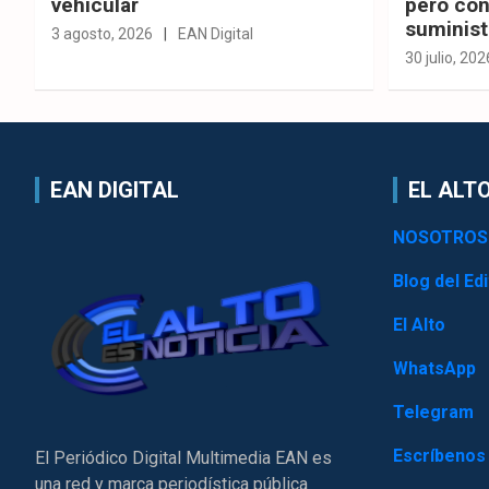
vehicular
pero con
suminist
3 agosto, 2026
EAN Digital
30 julio, 202
EAN DIGITAL
EL ALTO
NOSOTROS
Blog del Edi
El Alto
WhatsApp
Telegram
Escríbenos
El Periódico Digital Multimedia EAN es
una red y marca periodística pública