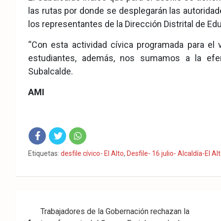
las rutas por donde se desplegarán las autoridad
los representantes de la Dirección Distrital de Ed
“Con esta actividad cívica programada para el v
estudiantes, además, nos sumamos a la efem
Subalcalde.
AMI
Fac
Twit
Wha
Etiquetas:
desfile cívico- El Alto
,
Desfile- 16 julio- Alcaldía-El Al
eb
ter
tsA
ook
pp
Navegación
Trabajadores de la Gobernación rechazan la
de