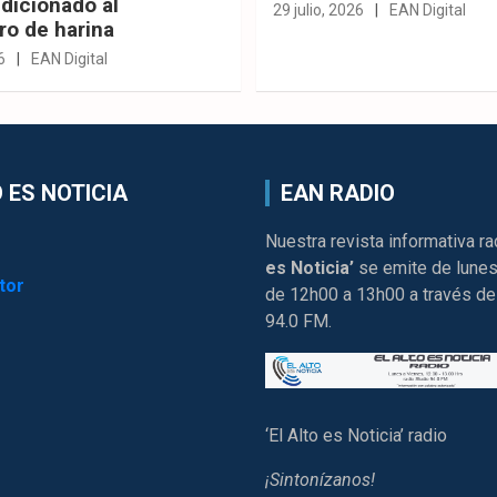
dicionado al
29 julio, 2026
EAN Digital
ro de harina
6
EAN Digital
 ES NOTICIA
EAN RADIO
Nuestra revista informativa ra
es Noticia’
se emite de lunes
tor
de 12h00 a 13h00 a través de
94.0 FM.
‘El Alto es Noticia’ radio
¡Sintonízanos!