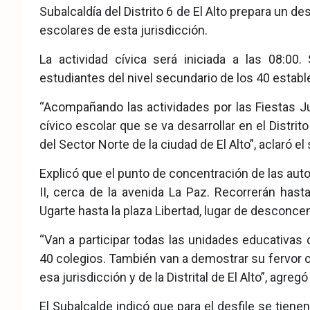
Subalcaldía del Distrito 6 de El Alto prepara un des
eb
ter
tsA
escolares de esta jurisdicción.
ook
pp
La actividad cívica será iniciada a las 08:00
estudiantes del nivel secundario de los 40 establ
“Acompañando las actividades por las Fiestas Ju
cívico escolar que se va desarrollar en el Distrito
del Sector Norte de la ciudad de El Alto”, aclaró el
Explicó que el punto de concentración de las auto
II, cerca de la avenida La Paz. Recorrerán hast
Ugarte hasta la plaza Libertad, lugar de desconce
“Van a participar todas las unidades educativas d
40 colegios. También van a demostrar su fervor c
esa jurisdicción y de la Distrital de El Alto”, agreg
El Subalcalde indicó que para el desfile se tienen