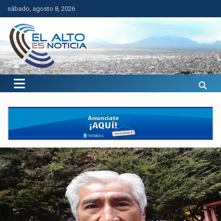
Saltar
sábado, agosto 8, 2026
al
contenido
El Alto es Noticia
Últimas noticias de El Alto, Bolivia y el mundo.