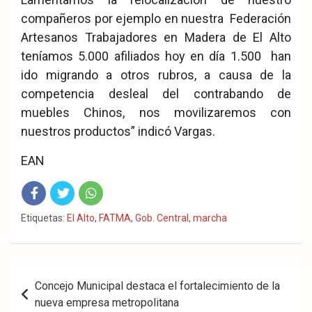
compañeros por ejemplo en nuestra Federación
Artesanos Trabajadores en Madera de El Alto
teníamos 5.000 afiliados hoy en día 1.500 han
ido migrando a otros rubros, a causa de la
competencia desleal del contrabando de
muebles Chinos, nos movilizaremos con
nuestros productos” indicó Vargas.
EAN
Fac
Twit
Wha
Etiquetas:
El Alto
,
FATMA
,
Gob. Central
,
marcha
eb
ter
tsA
ook
pp
Navegación
Concejo Municipal destaca el fortalecimiento de la
de
nueva empresa metropolitana