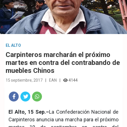
EL ALTO
Carpinteros marcharán el próximo
martes en contra del contrabando de
muebles Chinos
15 septiembre, 2017
EAN
4144
Fac
Twit
Wha
El Alto, 15 Sep.–
La Confederación Nacional de
eb
ter
tsA
Carpinteros anuncia una marcha para el próximo
ook
pp