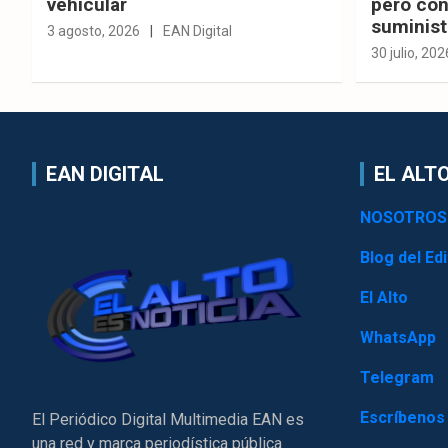
vehicular
pero con
suminist
3 agosto, 2026
EAN Digital
30 julio, 202
EAN DIGITAL
EL ALTO
NOSOTROS
Blog del Edi
El Alto
WhatsApp
Telegram
Escríbenos
El Periódico Digital Multimedia EAN es
una red y marca periodística pública