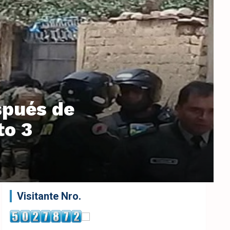
spués de
to 3
Visitante Nro.