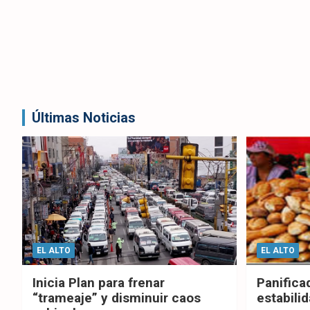
Últimas Noticias
EL ALTO
EL ALTO
Inicia Plan para frenar
Panifica
“trameaje” y disminuir caos
estabilid