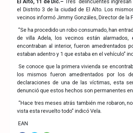
El Alto, 11 de Dic.–
Tres delincuentes ingresan a
eb
ter
tsA
el Distrito 3 de la ciudad de El Alto. Los mismo
ook
pp
vecinos informó Jimmy Gonzáles, Director de la 
“Se ha procedido un robo consumado, han entrado
de villa Adela, los vecinos están alarmados,
encontraban al interior, fueron amedrentados p
estaban adentro y 1 que estaba en el vehículo” i
Se conoce que la primera vivienda se encontraba 
los mismos fueron amedrentados por los de
declaraciones de una de las víctimas, esta se
denunció que estos hechos son permanentes en l
“Hace tres meses atrás también me robaron, no es
vista esta revuelto todo” indicó Vela.
EAN