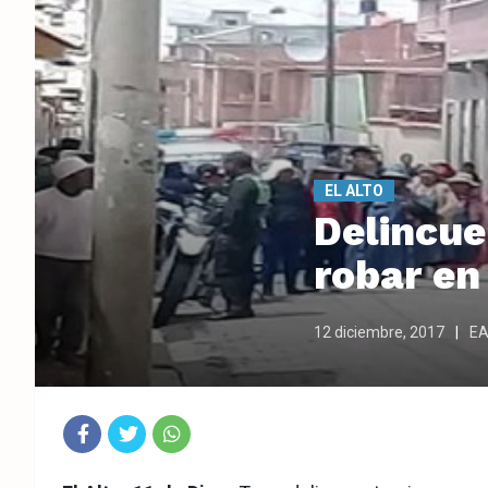
EL ALTO
Delincue
robar en 
12 diciembre, 2017
E
Fac
Twit
Wha