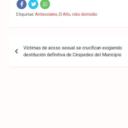
Fac
Twit
Wha
Etiquetas:
Antisociales
,
El Alto
,
robo domicilio
eb
ter
tsA
ook
pp
Navegación
Víctimas de acoso sexual se crucifican exigiendo
de
destitución definitiva de Céspedes del Municipio
entradas