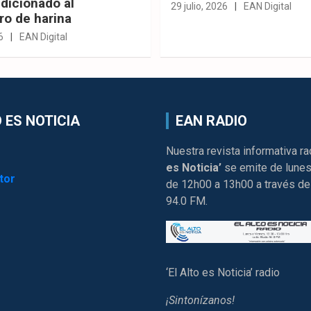
dicionado al
29 julio, 2026
EAN Digital
ro de harina
6
EAN Digital
 ES NOTICIA
EAN RADIO
Nuestra revista informativa ra
es Noticia’
se emite de lunes
tor
de 12h00 a 13h00 a través de
94.0 FM.
‘El Alto es Noticia’ radio
¡Sintonízanos!