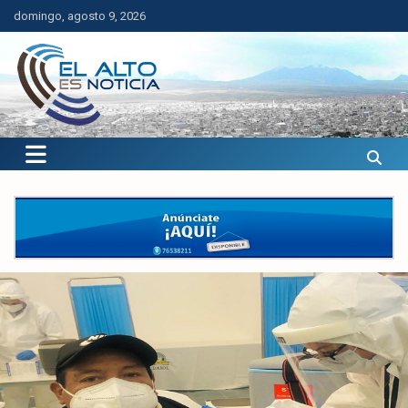
Saltar
domingo, agosto 9, 2026
al
contenido
El Alto es Noticia
Últimas noticias de El Alto, Bolivia y el mundo.