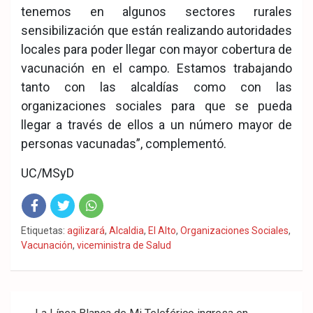
tenemos en algunos sectores rurales
sensibilización que están realizando autoridades
locales para poder llegar con mayor cobertura de
vacunación en el campo. Estamos trabajando
tanto con las alcaldías como con las
organizaciones sociales para que se pueda
llegar a través de ellos a un número mayor de
personas vacunadas”, complementó.
UC/MSyD
Fac
Twit
Wha
Etiquetas:
agilizará
,
Alcaldia
,
El Alto
,
Organizaciones Sociales
,
Vacunación
,
viceministra de Salud
eb
ter
tsA
ook
pp
Navegación