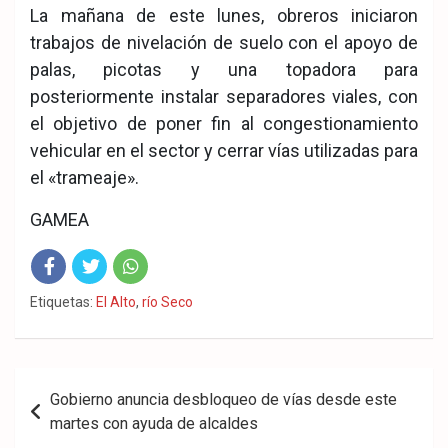
La mañana de este lunes, obreros iniciaron
trabajos de nivelación de suelo con el apoyo de
palas, picotas y una topadora para
posteriormente instalar separadores viales, con
el objetivo de poner fin al congestionamiento
vehicular en el sector y cerrar vías utilizadas para
el «trameaje».
GAMEA
Fac
Twit
Wha
Etiquetas:
El Alto
,
río Seco
eb
ter
tsA
ook
pp
Navegación
Gobierno anuncia desbloqueo de vías desde este
de
martes con ayuda de alcaldes