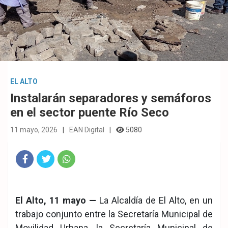
EL ALTO
Instalarán separadores y semáforos
en el sector puente Río Seco
11 mayo, 2026
EAN Digital
5080
Fac
Twit
Wha
eb
ter
tsA
El Alto, 11 mayo —
La Alcaldía de El Alto, en un
ook
pp
trabajo conjunto entre la Secretaría Municipal de
Movilidad Urbana, la Secretaría Municipal de