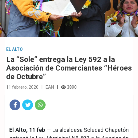
EL ALTO
La “Sole” entrega la Ley 592 a la
Asociación de Comerciantes “Héroes
de Octubre”
11 febrero, 2020
EAN
3890
Fac
Twit
Wha
eb
ter
tsA
El Alto, 11 feb —
La alcaldesa Soledad Chapetón
ook
pp