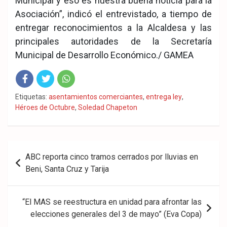
Municipal y eso es nuestra buena noticia para la
Asociación”, indicó el entrevistado, a tiempo de
entregar reconocimientos a la Alcaldesa y las
principales autoridades de la Secretaría
Municipal de Desarrollo Económico./ GAMEA
Fac
Twit
Wha
Etiquetas:
asentamientos comerciantes
,
entrega ley
,
Héroes de Octubre
,
Soledad Chapeton
eb
ter
tsA
ook
pp
Navegación
ABC reporta cinco tramos cerrados por lluvias en
de
Beni, Santa Cruz y Tarija
entradas
“El MAS se reestructura en unidad para afrontar las
elecciones generales del 3 de mayo” (Eva Copa)