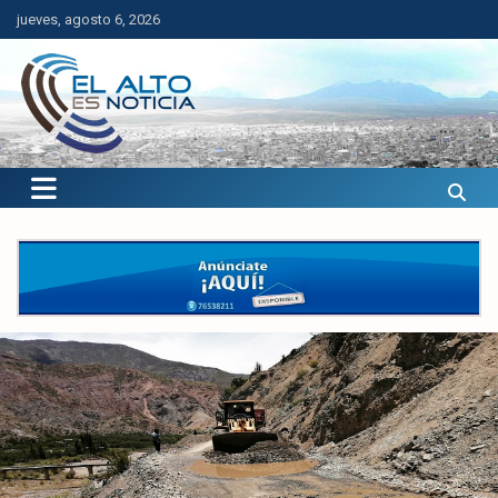
Saltar
jueves, agosto 6, 2026
al
contenido
El Alto es Noticia
Últimas noticias de El Alto, Bolivia y el mundo.