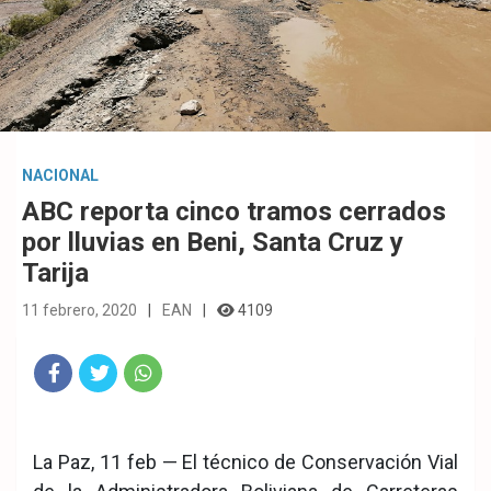
NACIONAL
ABC reporta cinco tramos cerrados
por lluvias en Beni, Santa Cruz y
Tarija
11 febrero, 2020
EAN
4109
Fac
Twit
Wha
eb
ter
tsA
La Paz, 11 feb — El técnico de Conservación Vial
ook
pp