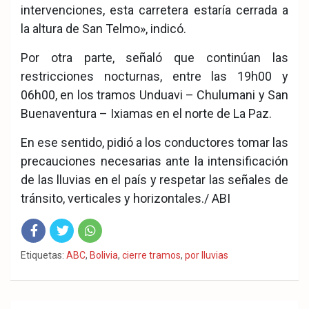
intervenciones, esta carretera estaría cerrada a
la altura de San Telmo», indicó.
Por otra parte, señaló que continúan las
restricciones nocturnas, entre las 19h00 y
06h00, en los tramos Unduavi – Chulumani y San
Buenaventura – Ixiamas en el norte de La Paz.
En ese sentido, pidió a los conductores tomar las
precauciones necesarias ante la intensificación
de las lluvias en el país y respetar las señales de
tránsito, verticales y horizontales./ ABI
Fac
Twit
Wha
Etiquetas:
ABC
,
Bolivia
,
cierre tramos
,
por lluvias
eb
ter
tsA
ook
pp